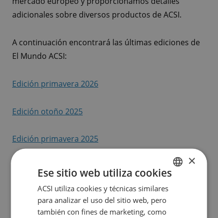
mercado europeo y proporcionamos detalles
adicionales sobre diversos productos de ACSI.
A continuación encontrará las últimas ediciones de
El Mundo ACSI:
Edición primavera 2026
Edición otoño 2025
Edición primavera 2025
×
Edición primavera 2025 | Suplemento aniversario
Ese sitio web utiliza cookies
ACSI 60 años
ACSI utiliza cookies y técnicas similares
DUTCH
para analizar el uso del sitio web, pero
ENGLISH
Edición otoño 2024
también con fines de marketing, como