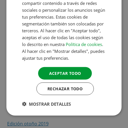
FRENCH
compartir contenido a través de redes
sociales o personalizar los anuncios según
Edición primavera 2024
GERMAN
tus preferencias. Estas cookies de
ITALIAN
segmentación también son colocadas por
Edición otoño 2023
terceros. Al hacer clic en "Aceptar todo",
DANISH
aceptas el uso de todas las cookies según
SPANISH
Edición primavera 2023
lo descrito en nuestra
Política de cookies
.
SWEDISH
Al hacer clic en "Mostrar detalles", puedes
ajustar tus preferencias.
Edición otoño 2022
ACEPTAR TODO
Edición primavera 2022
RECHAZAR TODO
Edición otoño 2021
MOSTRAR DETALLES
Edición primavera 2021
Edición otoño 2019