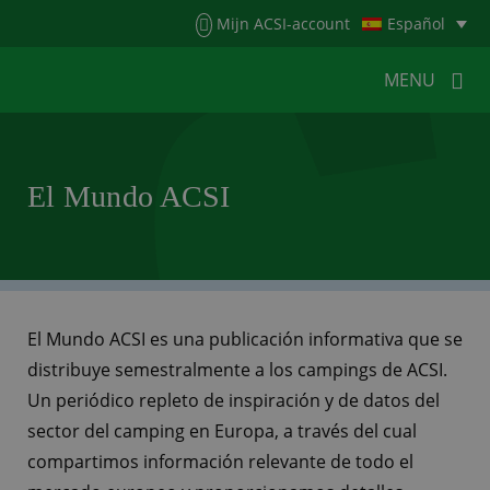
Menu
Mijn ACSI-account
Español
MENU
MENU
MENU
El Mundo ACSI
HOME
PARA CAMPISTAS
PARA CAMPINGS
NOTICIAS DE ACSI
ACSI WEBSHOP
SERVICIO AL CLIENTE
El Mundo ACSI es una publicación informativa que se
distribuye semestralmente a los campings de ACSI.
Un periódico repleto de inspiración y de datos del
sector del camping en Europa, a través del cual
compartimos información relevante de todo el