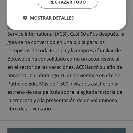
RECHAZAR TODO
UNA PELÍCULA PROPIOS
En 1965, el maestro Ed van Reine publicó su primera
MOSTRAR DETALLES
guía de campings bajo el nombre de Auto Camper
Service International (ACSI). Casi 60 años después, la
guía se ha convertido en una biblia para los
campistas de toda Europa y la empresa familiar de
Betuwe se ha consolidado como un actor esencial
en el sector de las vacaciones. ACSI lanzó su año de
aniversario el domingo 10 de noviembre en el cine
Pathé de Ede. Más de 1.500 invitados asistieron al
estreno de una película sobre la agitada historia de
la empresa y a la presentación de un voluminoso
libro de aniversario.