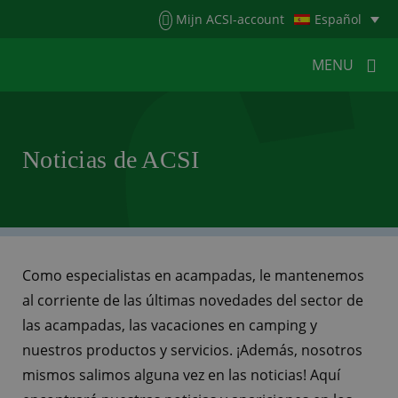
Menu
Mijn ACSI-account
Español
MENU
MENU
MENU
Noticias de ACSI
HOME
PARA CAMPISTAS
PARA CAMPINGS
NOTICIAS DE ACSI
ACSI WEBSHOP
SERVICIO AL CLIENTE
Como especialistas en acampadas, le mantenemos
al corriente de las últimas novedades del sector de
las acampadas, las vacaciones en camping y
nuestros productos y servicios. ¡Además, nosotros
mismos salimos alguna vez en las noticias! Aquí