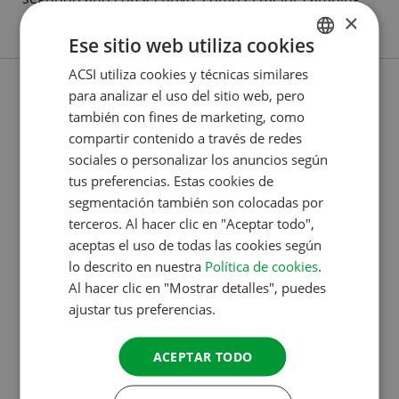
×
de…
Ese sitio web utiliza cookies
ACSI utiliza cookies y técnicas similares
DUTCH
para analizar el uso del sitio web, pero
ENGLISH
también con fines de marketing, como
FRENCH
compartir contenido a través de redes
sociales o personalizar los anuncios según
GERMAN
tus preferencias. Estas cookies de
ITALIAN
segmentación también son colocadas por
terceros. Al hacer clic en "Aceptar todo",
DANISH
aceptas el uso de todas las cookies según
SPANISH
lo descrito en nuestra
Política de cookies
.
SWEDISH
Al hacer clic en "Mostrar detalles", puedes
ajustar tus preferencias.
12 NOV 2024
ACEPTAR TODO
EL ESPECIALISTA EN CAMPINGS ACSI INICIA
SU AÑO DE ANIVERSARIO CON UN LIBRO Y