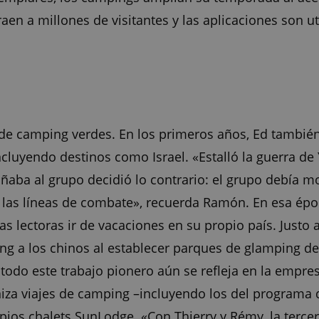
en a millones de visitantes y las aplicaciones son ut
 de camping verdes. En los primeros años, Ed también
incluyendo destinos como Israel. «Estalló la guerra de
ba al grupo decidió lo contrario: el grupo debía mos
e las líneas de combate», recuerda Ramón. En esa épo
las lectoras ir de vacaciones en su propio país. Just
ing a los chinos al establecer parques de glamping de
todo este trabajo pionero aún se refleja en la empre
za viajes de camping –incluyendo los del programa de
pios chalets SunLodge. «Con Thierry y Rémy, la tercer