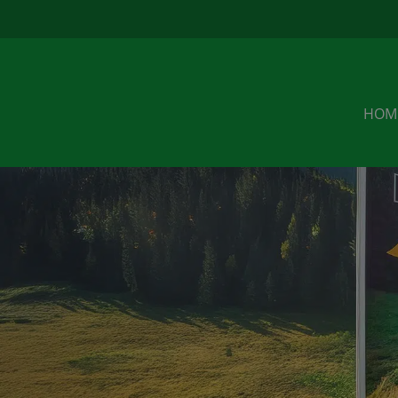
u
HOM