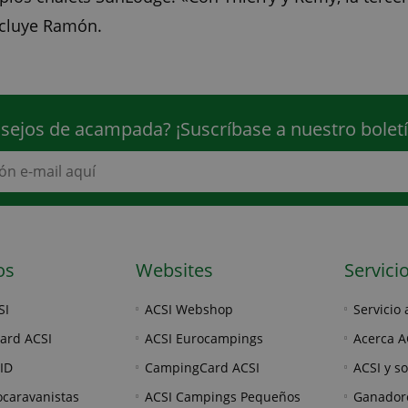
oncluye Ramón.
nsejos de acampada? ¡Suscríbase a nuestro bole
os
Websites
Servicio
SI
ACSI Webshop
Servicio 
ard ACSI
ACSI Eurocampings
Acerca A
ID
CampingCard ACSI
ACSI y s
ocaravanistas
ACSI Campings Pequeños
Ganador