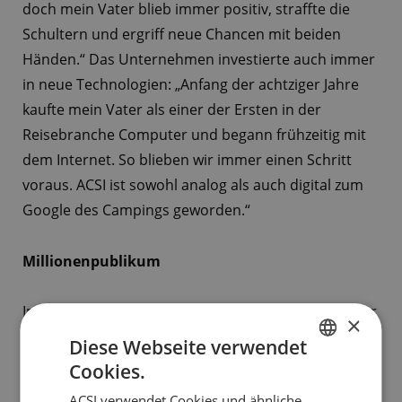
doch mein Vater blieb immer positiv, straffte die
Schultern und ergriff neue Chancen mit beiden
Händen.“ Das Unternehmen investierte auch immer
in neue Technologien: „Anfang der achtziger Jahre
kaufte mein Vater als einer der Ersten in der
Reisebranche Computer und begann frühzeitig mit
dem Internet. So blieben wir immer einen Schritt
voraus. ACSI ist sowohl analog als auch digital zum
Google des Campings geworden.“
Millionenpublikum
Im Sommer 1964 fragte sich der begeisterte Camper
×
Ed auf einem Campingplatz in Katalonien, warum
Diese Webseite verwendet
man einen Campingplatz nicht im Voraus
Cookies.
DUTCH
reservieren konnte. Dabei sollte auch etwas
ACSI verwendet Cookies und ähnliche