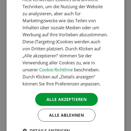
ENGLISH
Information über den Campingplatz verfügbar sein.
Techniken, um die Nutzung der Website
Der Lehrer trommelte sofort Kollegen (die sowieso
FRENCH
zu analysieren, aber auch für
sechs Wochen Sommerferien hatten) zusammen,
Marketingzwecke wie das Teilen von
GERMAN
Inhalten über soziale Medien oder um
um gemeinsam Inspektionen durchzuführen. Ein
ITALIAN
Werbung auf Ihre Vorlieben abzustimmen.
Jahr später erschien der erste ACSI Urlaubsführer
DANISH
Diese (Targeting-)Cookies werden auch
mit 25 Campingplätzen entlang der Route nach
von Dritten platziert. Durch Klicken auf
SPANISH
Spanien. Im Jahr 2024 kontrollieren fast 400
„Alle akzeptieren“ stimmen Sie der
Inspektoren jährlich 10.000 Campingplätze in ganz
SWEDISH
Verwendung aller Cookies zu, wie in
Europa, erscheinen die Campingplatzinformationen
unserer
Cookie-Richtlinie
beschrieben.
Durch Klicken auf „Details anzeigen“
in 14 Sprachen, haben die Campingführer eine
können Sie Ihre Präferenzen anpassen.
Auflage von mehreren Hunderttausend Exemplaren,
verlängern Campingplätze ihre Saison, indem sie die
ALLE AKZEPTIEREN
CampingCard ACSI-Ermäßigungskarte akzeptieren,
ziehen die Websites Millionen Besucher an, und die
ALLE ABLEHNEN
Apps werden von fast einer halben Million
europäischer Camper genutzt.
DETAILS ANZEIGEN