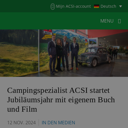
Menu
Mijn ACSI-account
Deutsch
MENU
MENU
MENU
HOME
FÜR CAMPER
FÜR CAMPINGPLÄTZE
NEUIGKEITEN
ACSI WEBSHOP
KONTAKT
Campingspezialist ACSI startet
Jubiläumsjahr mit eigenem Buch
und Film
12 NOV. 2024
IN DEN MEDIEN