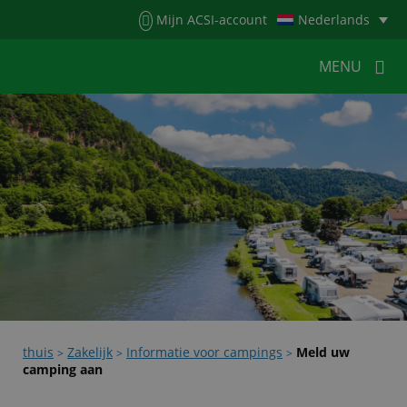
Menu
Mijn ACSI-account
Nederlands
MENU
MENU
MENU
HOME
VOOR KAMPEERDERS
VOOR CAMPINGS
KAMPEERNIEUWS
ACSI WEBSHOP
WERKEN BIJ ACSI
CONTACT
thuis
Zakelijk
Informatie voor campings
Meld uw
>
>
>
camping aan