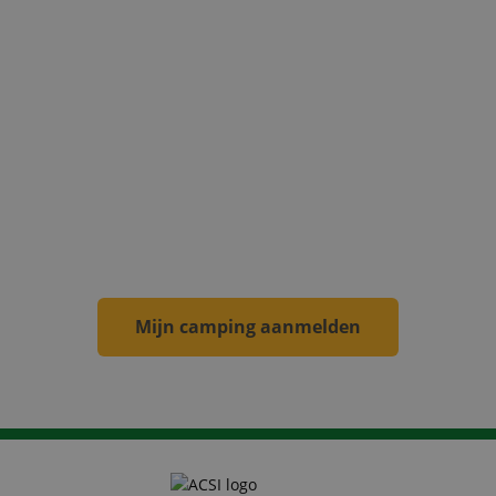
Bij een positieve beoordeling is
uw camping
een ACSI-camping
! Uw camping wordt
opgenomen op onze websites, in de apps en de
campinggidsen voor het nieuwe kalenderjaar.
Vanaf dat moment wordt de camping
jaarlijks
bezocht door een inspecteur.
Mijn camping aanmelden