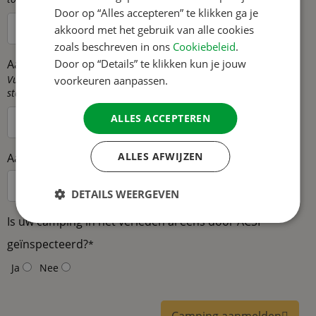
SPANISH
Door op “Alles accepteren” te klikken ga je
SWEDISH
akkoord met het gebruik van alle cookies
zoals beschreven in ons
Cookiebeleid
.
Door op “Details” te klikken kun je jouw
Aantal vaste standplaatsen
*
Vul hier het aantal plaatsen aangeven dat bestemd is voor
voorkeuren aanpassen.
stacaravans en/of seizoen plaatsen in
ALLES ACCEPTEREN
ALLES AFWIJZEN
Aantal verhuuraccommodaties of -objecten
*
DETAILS WEERGEVEN
Is uw camping in het verleden al eens door ACSI
geïnspecteerd?
*
Ja
Nee