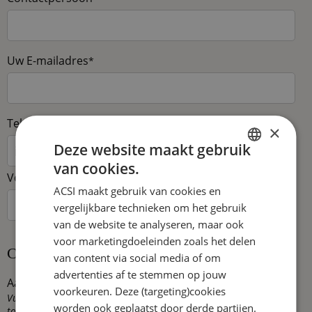
Uw E-mailadres
*
Telefoonnummer
*
×
Deze website maakt gebruik
van cookies.
DUTCH
Voorkeurstaal
*
ACSI maakt gebruik van cookies en
ENGLISH
vergelijkbare technieken om het gebruik
FRENCH
van de website te analyseren, maar ook
voor marketingdoeleinden zoals het delen
GERMAN
Camping details
van content via social media of om
ITALIAN
advertenties af te stemmen op jouw
Aantal toerplaatsen
*
DANISH
voorkeuren. Deze (targeting)cookies
Vul hier het totaal aantal beschikbare plaatsen voor
worden ook geplaatst door derde partijen.
toercaravans, vouwwagens, en tenten op uw camping.