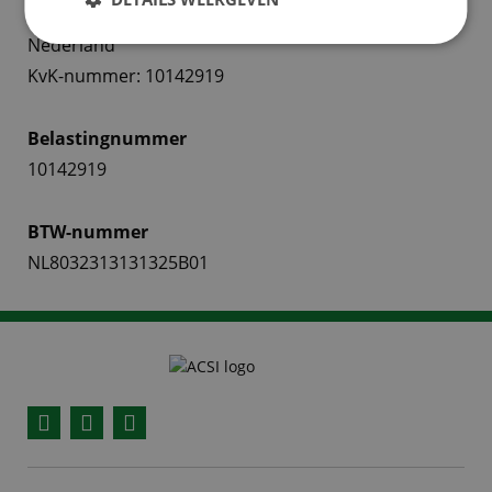
Handelsregister Kamer van Koophandel, Arnhem,
Nederland
KvK-nummer: 10142919
Belastingnummer
10142919
BTW-nummer
NL8032313131325B01
Facebook
YouTube
Instagram