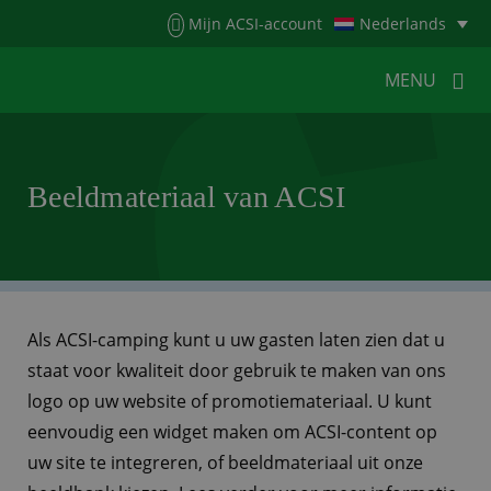
Menu
Mijn ACSI-account
Nederlands
MENU
MENU
MENU
Beeldmateriaal van ACSI
HOME
VOOR KAMPEERDERS
VOOR CAMPINGS
KAMPEERNIEUWS
ACSI WEBSHOP
WERKEN BIJ ACSI
Als ACSI-camping kunt u uw gasten laten zien dat u
staat voor kwaliteit door gebruik te maken van ons
CONTACT
logo op uw website of promotiemateriaal. U kunt
eenvoudig een widget maken om ACSI-content op
uw site te integreren, of beeldmateriaal uit onze