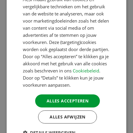
ENGLISH
vergelijkbare technieken om het gebruik
Beeldmateriaal van ACSI
FRENCH
van de website te analyseren, maar ook
voor marketingdoeleinden zoals het delen
GERMAN
van content via social media of om
Wilt u op uw website of in een folder het ACSI-logo of
ITALIAN
advertenties af te stemmen op jouw
ander ACSI-beeldmateriaal gebruiken? Dat kan. U
DANISH
voorkeuren. Deze (targeting)cookies
kunt in de
ACSI beeldbank
zelf kiezen welk beeld u
worden ook geplaatst door derde partijen.
SPANISH
Door op “Alles accepteren” te klikken ga je
wilt gebruiken.
SWEDISH
akkoord met het gebruik van alle cookies
zoals beschreven in ons
Cookiebeleid
.
Door op “Details” te klikken kun je jouw
Bedrijfsgegevens ACSI
voorkeuren aanpassen.
ALLES ACCEPTEREN
Hieronder vindt u alle relevante bedrijfsgegevens
van ACSI voor uw eigen administratie.
ALLES AFWIJZEN
Kamer van Koophandel
DETAILS WEERGEVEN