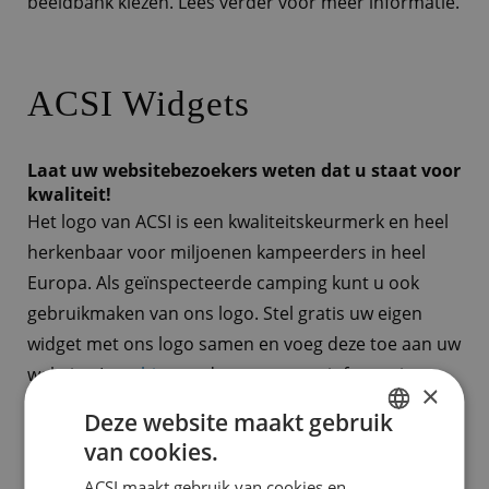
beeldbank kiezen. Lees verder voor meer informatie.
ACSI Widgets
Laat uw websitebezoekers weten dat u staat voor
kwaliteit!
Het logo van ACSI is een kwaliteitskeurmerk en heel
herkenbaar voor miljoenen kampeerders in heel
Europa. Als geïnspecteerde camping kunt u ook
gebruikmaken van ons logo. Stel gratis uw eigen
widget met ons logo samen en voeg deze toe aan uw
website. Lees
hier
verder voor meer informatie.
×
Deze website maakt gebruik
Meer informatie
van cookies.
DUTCH
ACSI maakt gebruik van cookies en