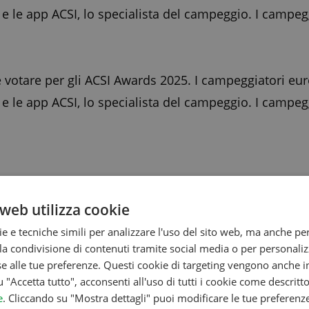
b e le app ACSI, lo specialista del campeggio. I campe
votare per gli ACSI Awards 2025. I campeggiatori eur
b e le app ACSI, lo specialista del campeggio. I campe
abili tra loro, è possibile votare in diverse categorie
web utilizza cookie
 una selezione variegata di vincitori e una grande quan
ie e tecniche simili per analizzare l'uso del sito web, ma anche per
ne. Quest’anno, i campeggiatori possono votare nelle
a condivisione di contenuti tramite social media o per personaliz
se alle tue preferenze. Questi cookie di targeting vengono anche in
u "Accetta tutto", acconsenti all'uso di tutti i cookie come descritt
e
. Cliccando su "Mostra dettagli" puoi modificare le tue preferenz