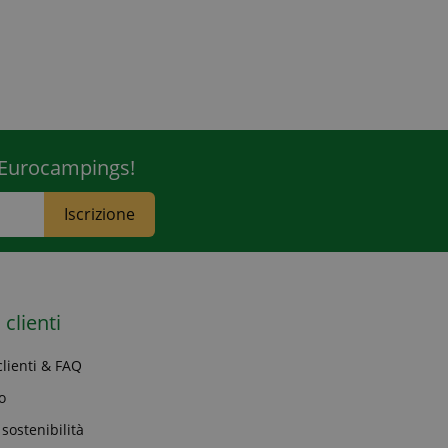
r Eurocampings!
Iscrizione
 clienti
clienti & FAQ
o
 sostenibilità