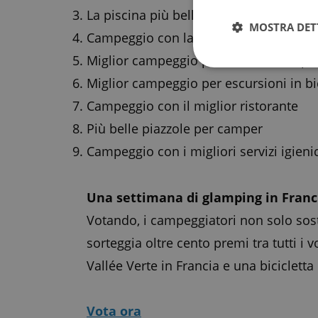
La piscina più bella
MOSTRA DET
Campeggio con la posizione migliore
Miglior campeggio per escursioni a pi
Miglior campeggio per escursioni in bic
Campeggio con il miglior ristorante
Più belle piazzole per camper
Campeggio con i migliori servizi igienic
Una settimana di glamping in Franc
Votando, i campeggiatori non solo sost
sorteggia oltre cento premi tra tutti i
Vallée Verte in Francia e una biciclett
Vota ora