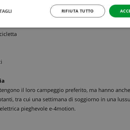
TAGLI
RIFIUTA TUTTO
ACC
edi
icletta
i
ia
engono il loro campeggio preferito, ma hanno anche l
 votanti, tra cui una settimana di soggiorno in una lu
a elettrica pieghevole e-4motion.