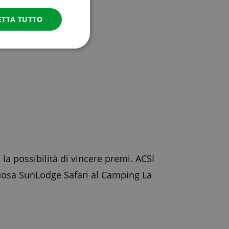
ITALIAN
ETTA TUTTO
DANISH
SPANISH
SWEDISH
a possibilità di vincere premi. ACSI
ssuosa SunLodge Safari al Camping La