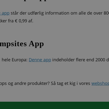
 app
står der udførlig information om alle de over 8
er fra € 0,99 af.
ampsites App
i hele Europa:
Denne app
indeholder flere end 2000 d
 apps og andre produkter? Så tag et kig i vores
websho