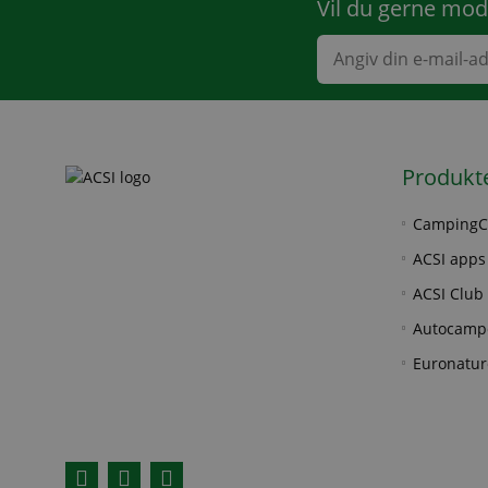
Vil du gerne mod
Produkt
CampingC
ACSI apps
ACSI Club 
Autocamp
Euronatur