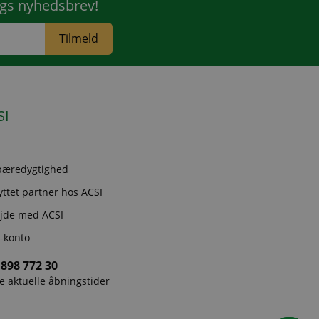
ngs nyhedsbrev!
Tilmeld
SI
bæredygtighed
nyttet partner hos ACSI
jde med ACSI
-konto
 898 772 30
e aktuelle åbningstider