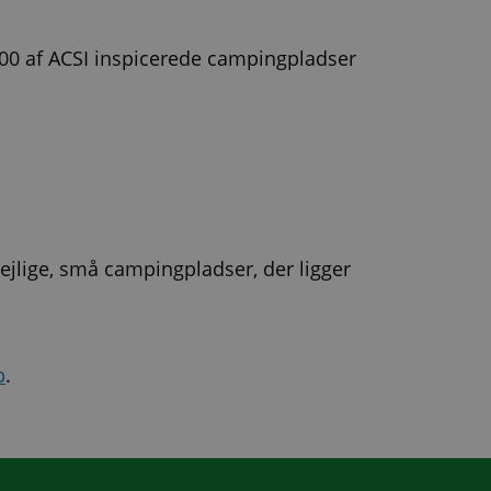
000 af ACSI inspicerede campingpladser
ejlige, små campingpladser, der ligger
p
.