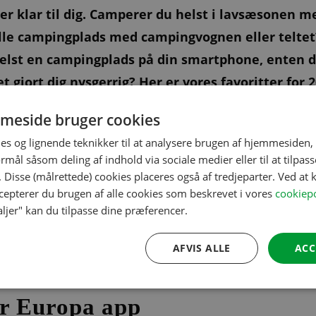
er klar til dig. Camperer du helst i lavsæsonen m
lille campingplads med campingvognen eller teltet?
u helst en campingplads på din smartphone, enten
t gjort dig nysgerrig? Her er vores favoritter for 2
meside bruger cookies
es og lignende teknikker til at analysere brugen af hjemmesiden,
mål såsom deling af indhold via sociale medier eller til at tilpass
 Disse (målrettede) cookies placeres også af tredjeparter. Ved at k
ccepterer du brugen af alle cookies som beskrevet i vores
cookiepo
ære guider: Camper fordelagtigt i lavsæsonen på ove
aljer" kan du tilpasse dine præferencer.
rt sparer du helt op til tres procent pr. overnatnin
 en campingplads, der passer til lige netop dine ønsk
AFVIS ALLE
ACC
r Europa app