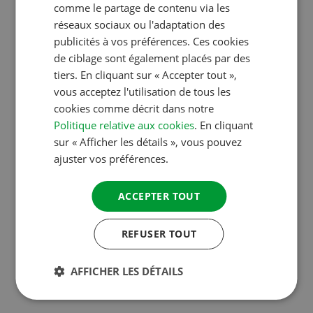
12 000 campings et aires de camping-cars dans
comme le partage de contenu via les
GERMAN
réseaux sociaux ou l'adaptation des
toute l’Europe. Tous les campings de ce guide
ITALIAN
publicités à vos préférences. Ces cookies
acceptent la carte de réduction en basse saison
DANISH
de ciblage sont également placés par des
CampingCard ACSI.
tiers. En cliquant sur « Accepter tout »,
SPANISH
vous acceptez l'utilisation de tous les
SWEDISH
cookies comme décrit dans notre
L’appli ACSI Campings
Politique relative aux cookies
. En cliquant
sur « Afficher les détails », vous pouvez
Europe
ajuster vos préférences.
ACCEPTER TOUT
Pour votre smartphone ou tablette :
cette appli
comprend des informations détaillées sur presque
REFUSER TOUT
8 000 campings ACSI contrôlés dans toute l’Europe.
Vous avez également la possibilité d’acheter des
AFFICHER LES DÉTAILS
groupes de pays à partir de 0,99 €.