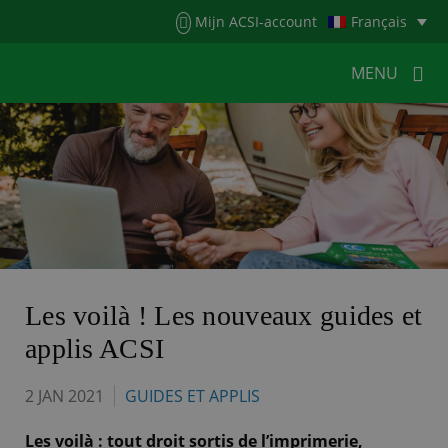
Menu
Mijn ACSI-account
Français
MENU
MENU
MENU
HOME
POUR LES CAMPEURS
POUR LES CAMPINGS
ACTUALITÉS
ACSI WEBSHOP
SERVICE CLIENTÈLE
Les voilà ! Les nouveaux guides et
applis ACSI
2 JAN 2021
GUIDES ET APPLIS
Les voilà : tout droit sortis de l’imprimerie,