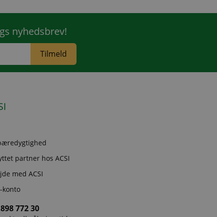
ngs nyhedsbrev!
Tilmeld
SI
bæredygtighed
nyttet partner hos ACSI
jde med ACSI
-konto
 898 772 30