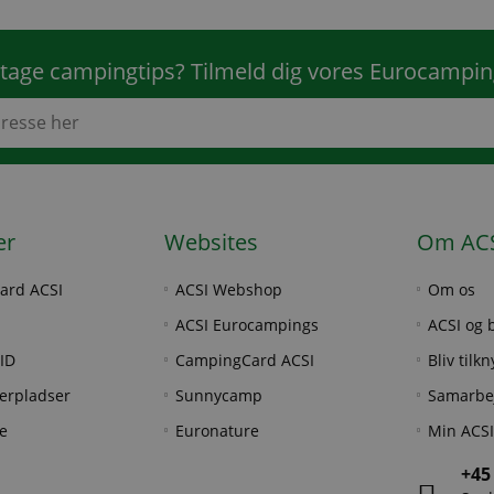
tage campingtips? Tilmeld dig vores Eurocampi
er
Websites
Om AC
ard ACSI
ACSI Webshop
Om os
ACSI Eurocampings
ACSI og 
ID
CampingCard ACSI
Bliv tilk
erpladser
Sunnycamp
Samarbe
e
Euronature
Min ACSI
+45