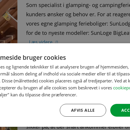
Som specialist i glamping- og campingferie
kunders ønsker og behov er. For at reagere 
vores egne glamping ferieboliger: SunLodg
for de to nyeste modeller: SunLoge BigLea
Læs videre
meside bruger cookies
ER DIN CAMPINGPLADS KLAR 
es og lignende teknikker til at analysere brugen af hjemmesiden,
mål såsom deling af indhold via sociale medier eller til at tilpass
ELBILER? OPLADNING KRÆVE
 Disse (målrettede) cookies placeres også af tredjeparter. Ved at k
INFRASTRUKTUREN
ccepterer du brugen af alle cookies som beskrevet i vores
cookiepo
aljer" kan du tilpasse dine præferencer.
Hvis man skal tage de europæiske ambition
måske allerede flere millioner elbiler run
AFVIS ALLE
ACC
virkelig kommer til at gå så hurtigt, må f
sikker på, at der snart ankommer elbiler til