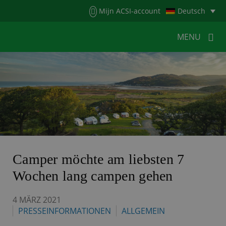
Menu
Mijn ACSI-account
Deutsch
MENU
MENU
MENU
HOME
FÜR CAMPER
FÜR CAMPINGPLÄTZE
NEUIGKEITEN
ACSI WEBSHOP
KONTAKT
Camper möchte am liebsten 7
Wochen lang campen gehen
4 MÄRZ 2021
PRESSEINFORMATIONEN
ALLGEMEIN