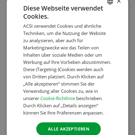
×
Camper ohne Kinder sind Mai, Juni und September.
Diese Webseite verwendet
Für die mit Kindern sind das Juni, Juli und August.
Cookies.
DUTCH
ACSI verwendet Cookies und ähnliche
ENGLISH
Der sonnige Süden gewinnt (wieder) an
Techniken, um die Nutzung der Website
FRENCH
Beliebtheit
zu analysieren, aber auch für
Obwohl Camping im eigenen Land nach wie vor
Marketingzwecke wie das Teilen von
GERMAN
Inhalten über soziale Medien oder um
beliebt ist, träumt man bereits vom Urlaub in Italien.
ITALIAN
Werbung auf Ihre Vorlieben abzustimmen.
Im Vergleich zu einer ähnlichen Erhebung im
DANISH
Diese (Targeting-)Cookies werden auch
Frühjahr 2020 zu Beginn der Corona-Krise, geben
von Dritten platziert. Durch Klicken auf
SPANISH
jetzt 28% der Befragten an, nach Italien fahren zu
„Alle akzeptieren“ stimmen Sie der
wollen; letztes Jahr vergleichsweise nur 11%.
SWEDISH
Verwendung aller Cookies zu, wie in
Unterschiede gibt es auch für Frankreich (17% für
unserer
Cookie-Richtlinie
beschrieben.
Durch Klicken auf „Details anzeigen“
2020 vs. 24% für 2021) und Kroatien ( 15% für 2020
können Sie Ihre Präferenzen anpassen.
vs. 22% für 2021).
ALLE AKZEPTIEREN
Top 3 der Campingziele