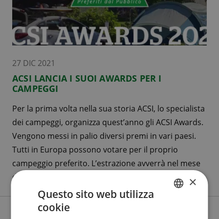
27 DIC 2021
ACSI LANCIA I SUOI AWARDS PER I
CAMPEGGI
Per la prima volta nella sua storia ACSI, lo specialista
dei campeggi, organizza quest’anno gli ACSI Awards.
Vengono messi in palio diversi premi in vari paesi.
Tutti in Europa possono votare per il proprio
campeggio preferito. L’estrazione avverrà nel mese
di aprile. …
×
Questo sito web utilizza
cookie
DUTCH