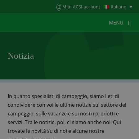
Menu
Mijn ACSI-account
Italiano
MENU
MENU
MENU
Notizia
HOME
PER I CAMPEGGIATORI
PER I CAMPEGGI
NOTIZIA
ACSI WEBSHOP
SERVIZIO CLIENTI
In quanto specialisti di campeggio, siamo lieti di
condividere con voi le ultime notizie sul settore del
campeggio, sulle vacanze e sui nostri prodotti e
servizi. Tra le notizie, poi, ci siamo anche noi! Qui
trovate le novità su di noi e alcune nostre