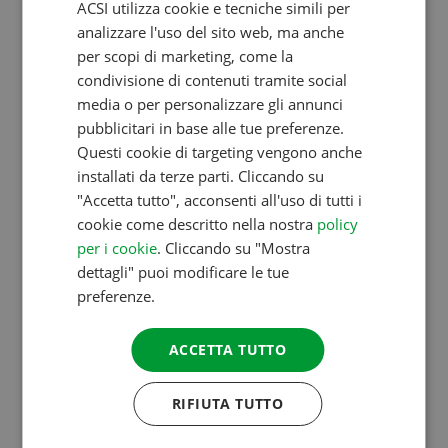
ACSI utilizza cookie e tecniche simili per
ENGLISH
analizzare l'uso del sito web, ma anche
FRENCH
per scopi di marketing, come la
condivisione di contenuti tramite social
GERMAN
media o per personalizzare gli annunci
ITALIAN
pubblicitari in base alle tue preferenze.
DANISH
Questi cookie di targeting vengono anche
installati da terze parti. Cliccando su
SPANISH
"Accetta tutto", acconsenti all'uso di tutti i
SWEDISH
cookie come descritto nella nostra
policy
per i cookie
. Cliccando su "Mostra
dettagli" puoi modificare le tue
28 MAG 2021
preferenze.
ACSI E CAMPING.INFO UNISCONO LE FORZE
ACCETTA TUTTO
I due maggiori protagonisti del mercato del
campeggio, ACSI e camping.info, uniscono le loro
RIFIUTA TUTTO
forze con il lancio di ACSI camping.info Booking. I
campeggi a breve firmeranno un solo contratto di