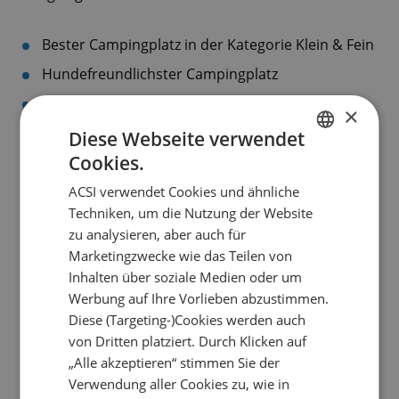
Bester Campingplatz in der Kategorie Klein & Fein
Hundefreundlichster Campingplatz
Campingplatz mit der schönsten Lage
×
Schönstes Campingplatz-Schwimmbad
Diese Webseite verwendet
Cookies.
Bester Campingplatz für Radtouren und
DUTCH
Wanderungen
ACSI verwendet Cookies und ähnliche
ENGLISH
Techniken, um die Nutzung der Website
Bestes Campingplatz-Restaurant
FRENCH
zu analysieren, aber auch für
Beste Wohnmobilstellplätze
Marketingzwecke wie das Teilen von
GERMAN
Beste Campingplatz-Animation
Inhalten über soziale Medien oder um
ITALIAN
Werbung auf Ihre Vorlieben abzustimmen.
In jeder Kategorie wählen die Camper ihren
DANISH
Diese (Targeting-)Cookies werden auch
Lieblingscampingplatz. Nach Ablauf der
von Dritten platziert. Durch Klicken auf
SPANISH
Abstimmungsfrist wird in jeder Kategorie für jedes
„Alle akzeptieren“ stimmen Sie der
Land ein Gewinner ermittelt. „So zeichnen wir am
SWEDISH
Verwendung aller Cookies zu, wie in