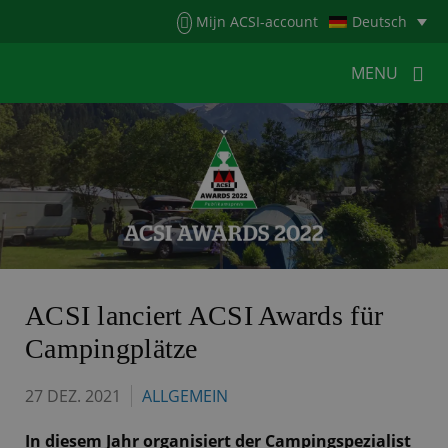
Menu
Mijn ACSI-account
Deutsch
MENU
MENU
MENU
HOME
FÜR CAMPER
FÜR CAMPINGPLÄTZE
NEUIGKEITEN
ACSI WEBSHOP
KONTAKT
ACSI lanciert ACSI Awards für
Campingplätze
27 DEZ. 2021
ALLGEMEIN
In diesem Jahr organisiert der Campingspezialist