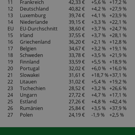
11
Frankreich
42,33 €
+5,6 %
+17,2 %
12
Deutschland
40,82 €
+4,2 %
+27,9 %
13
Luxemburg
39,74 €
+4,1 %
+23,9 %
14
Niederlande
39,15 €
+3,3 %
+22,1 %
EU
EU-Durchschnitt
38,60 €
+3,7 %
+24,7 %
15
Irland
37,55 €
+3,7 %
+28,1 %
16
Griechenland
36,20 €
+2,1 %
+12,8 %
17
Belgien
34,67 €
+3,2 %
+19,1 %
18
Schweden
33,78 €
+3,5 %
+21,9 %
19
Finnland
33,59 €
+5,5 %
+18,9 %
20
Portugal
32,02 €
+6,0 %
+16,0 %
21
Slowakei
31,61 €
+18,7 %
+37,1 %
22
Litauen
31,02 €
+5,4 %
+19,2 %
23
Tschechien
28,52 €
+3,2 %
+26,6 %
24
Ungarn
27,72 €
+4,7 %
+17,1 %
25
Estland
27,26 €
+4,8 %
+42,4 %
26
Rumänien
25,84 €
+3,5 %
+37,9 %
27
Polen
24,19 €
-1,9 %
+2,5 %