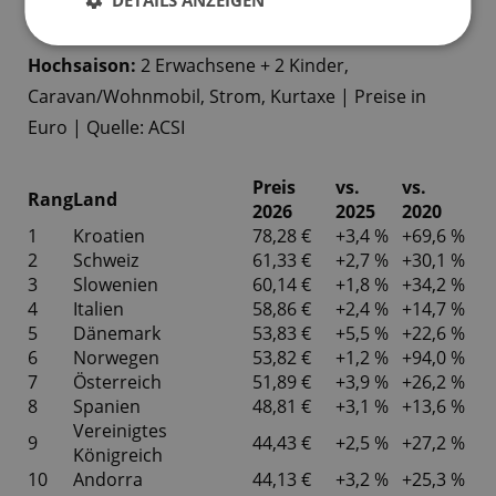
Hochsaison:
2 Erwachsene + 2 Kinder,
Caravan/Wohnmobil, Strom, Kurtaxe | Preise in
Euro | Quelle: ACSI
Preis
vs.
vs.
Rang
Land
2026
2025
2020
1
Kroatien
78,28 €
+3,4 %
+69,6 %
2
Schweiz
61,33 €
+2,7 %
+30,1 %
3
Slowenien
60,14 €
+1,8 %
+34,2 %
4
Italien
58,86 €
+2,4 %
+14,7 %
5
Dänemark
53,83 €
+5,5 %
+22,6 %
6
Norwegen
53,82 €
+1,2 %
+94,0 %
7
Österreich
51,89 €
+3,9 %
+26,2 %
8
Spanien
48,81 €
+3,1 %
+13,6 %
Vereinigtes
9
44,43 €
+2,5 %
+27,2 %
Königreich
10
Andorra
44,13 €
+3,2 %
+25,3 %