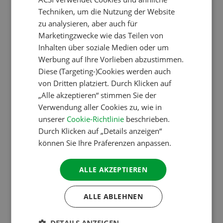
ENGLISH
Geschäftsführer Ramon van Reine:
Techniken, um die Nutzung der Website
FRENCH
zu analysieren, aber auch für
Marketingzwecke wie das Teilen von
GERMAN
„In der europäischen Spitzengruppe finden wir immer
Inhalten über soziale Medien oder um
mehr deutsche Anlagen. Ihre Beliebtheit wächst von Jahr
ITALIAN
Werbung auf Ihre Vorlieben abzustimmen.
zu Jahr – nicht nur bei deutschen Gästen. Auch
DANISH
Diese (Targeting-)Cookies werden auch
Niederländer, Schweizer und Dänen campen gerne in
von Dritten platziert. Durch Klicken auf
SPANISH
Deutschland. Dass die Preise dort trotzdem im Rahmen
„Alle akzeptieren“ stimmen Sie der
SWEDISH
Verwendung aller Cookies zu, wie in
des europäischen Durchschnitts bleiben, ist
unserer
Cookie-Richtlinie
beschrieben.
bemerkenswert.“ (Ramon van Reine, ACSI-
Durch Klicken auf „Details anzeigen“
Geschäftsführer)
können Sie Ihre Präferenzen anpassen.
ALLE AKZEPTIEREN
Campingpreise in Europa –
ALLE ABLEHNEN
Alle Länder auf einen
Blick
DETAILS ANZEIGEN