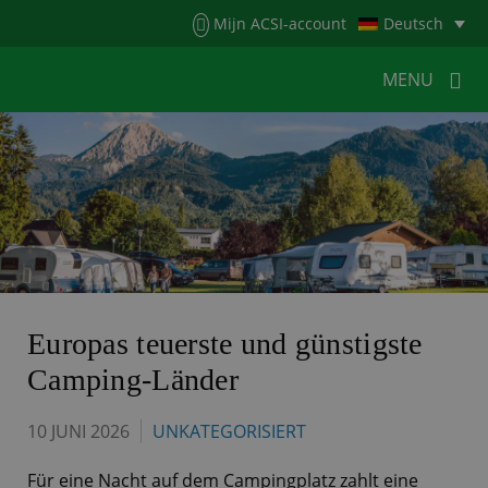
Menu
Mijn ACSI-account
Deutsch
MENU
MENU
MENU
HOME
FÜR CAMPER
FÜR CAMPINGPLÄTZE
NEUIGKEITEN
ACSI WEBSHOP
KONTAKT
Europas teuerste und günstigste
Camping-Länder
10 JUNI 2026
UNKATEGORISIERT
Für eine Nacht auf dem Campingplatz zahlt eine