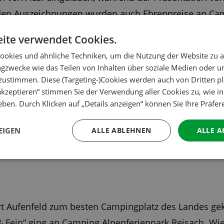
en Auszeichnungen wurden auch Ehrenpreise an Camp
nicht für einen Preis berücksichtigt wurden. Campin
ite verwendet Cookies.
 werden ihre Auszeichnung später im Jahr bei dem Be
ookies und ähnliche Techniken, um die Nutzung der Website zu a
ngzwecke wie das Teilen von Inhalten über soziale Medien oder 
zustimmen. Diese (Targeting-)Cookies werden auch von Dritten pl
 akzeptieren“ stimmen Sie der Verwendung aller Cookies zu, wie i
ben. Durch Klicken auf „Details anzeigen“ können Sie Ihre Präfe
enen Kategorien abstimmen, darunter „Bestes Campin
mpingplatz mit der schönsten Lage“. Darüber hinaus
EIGEN
ALLE ABLEHNEN
ALLE A
gplatz“ und den „Besten kleinen, feinen Campingplat
rt Aufenfeld zum besten Campingplatz des Landes gek
 & Fein“ ging an Camping Alpenferienpark Reisach. Wi