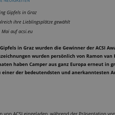
E NEUIGKEITEN
g Gipfels in Graz
reich ihre Lieblingsplätze gewählt
 Mai auf acsi.eu
ipfels in Graz wurden die Gewinner der ACSI Awa
szeichnungen wurden persönlich von Ramon van R
aten haben Camper aus ganz Europa erneut in gro
u einer der bedeutendsten und anerkanntesten 
n von ACSI eingeladen, während der Präsentation v