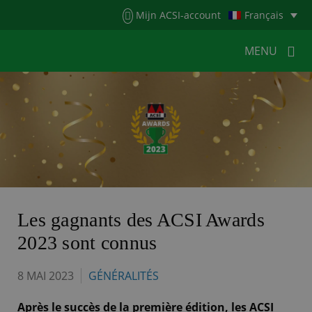
Menu
Mijn ACSI-account
Français
MENU
MENU
MENU
HOME
POUR LES CAMPEURS
POUR LES CAMPINGS
ACTUALITÉS
ACSI WEBSHOP
SERVICE CLIENTÈLE
Les gagnants des ACSI Awards
2023 sont connus
8 MAI 2023
GÉNÉRALITÉS
Après le succès de la première édition, les ACSI