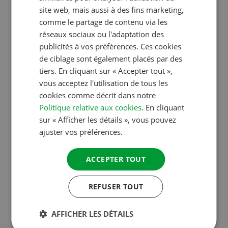
FRENCH
site web, mais aussi à des fins marketing,
le prix du meilleur camping du pays. Tout comme les
comme le partage de contenu via les
GERMAN
autres vainqueurs, ce camping va recevoir un
réseaux sociaux ou l'adaptation des
ITALIAN
élégant ACSI Award ainsi qu’un certificat. Vous
publicités à vos préférences. Ces cookies
trouverez un aperçu de tous les vainqueurs français
DANISH
de ciblage sont également placés par des
ci-dessous :
tiers. En cliquant sur « Accepter tout »,
SPANISH
vous acceptez l'utilisation de tous les
SWEDISH
cookies comme décrit dans notre
Camping Le Paradis | Meilleur camping France
Politique relative aux cookies
. En cliquant
Camping Le Haras | Le meilleur restaurant de
sur « Afficher les détails », vous pouvez
camping France
ajuster vos préférences.
Camping Le Moulin du Bel-Air | Camping le mieux
ACCEPTER TOUT
situé France
Sites & Paysages Le Ventoulou | Camping le
REFUSER TOUT
mieux adapté aux chiens France
Ardèche Camping | Meilleur camping pour
AFFICHER LES DÉTAILS
enfants France