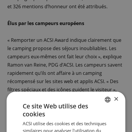
et 326 mentions d’honneur ont été attribués.
Élus par les campeurs européens
« Remporter un ACSI Award indique clairement que
le camping propose des séjours inoubliables. Les
campeurs eux-mêmes ont fait leur choix », explique
Ramon van Reine, PDG d’ACSI. Les campeurs savent
rapidement qu’ils ont affaire à un camping
récompensé sur les sites web et applis ACSI. « Des
filtres spéciaux et des icônes guident le visiteur »,
×
poursuit-il.
Ce site Web utilise des
cookies
Vainqueurs français
DUTCH
ACSI utilise des cookies et des techniques
ENGLISH
similaires pour analyser l'utilisation du
En France, c’est le Camping Le Paradis qui remporte