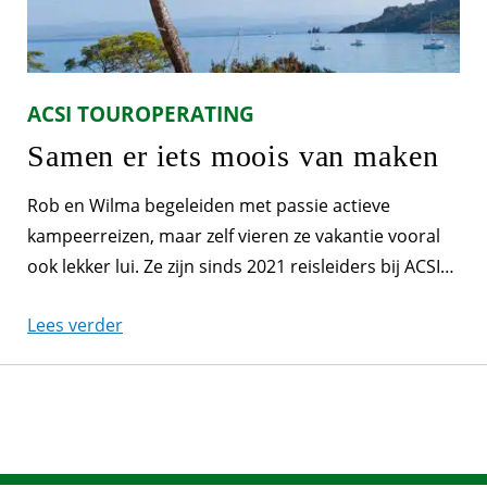
ACSI TOUROPERATING
Samen er iets moois van maken
Rob en Wilma begeleiden met passie actieve
kampeerreizen, maar zelf vieren ze vakantie vooral
ook lekker lui. Ze zijn sinds 2021 reisleiders bij ACSI
Kampeerreizen en hebben vorig jaar twee keer de
Lees verder
Fietsreis naar de Méditerranée verzorgd. Voor dit
jaar staan er weer twee prachtige reizen op de
planning: Abruzzen & Puglia en de Grand