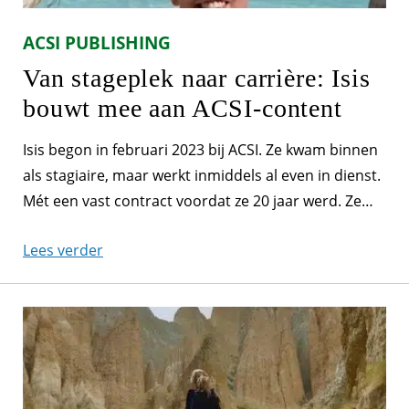
ACSI PUBLISHING
Van stageplek naar carrière: Isis
bouwt mee aan ACSI-content
Isis begon in februari 2023 bij ACSI. Ze kwam binnen
als stagiaire, maar werkt inmiddels al even in dienst.
Mét een vast contract voordat ze 20 jaar werd. Ze
vertelt meer over haar werk als medewerker
Lees verder
videocontent. TikTok-trends en een groot
jubileumproject “Onze videocontent is heel
verschillend, en mijn werk daarmee dus ook. Het ligt