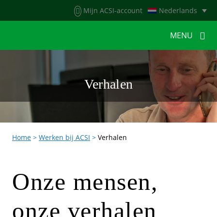
Menu
Mijn ACSI-account
Nederlands
MENU
MENU
MENU
Verhalen
HOME
VOOR KAMPEERDERS
VOOR CAMPINGS
KAMPEERNIEUWS
Home
>
Werken bij ACSI
>
Verhalen
ACSI WEBSHOP
WERKEN BIJ ACSI
CONTACT
Onze mensen,
onze verhalen