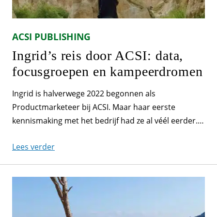
ACSI PUBLISHING
Ingrid’s reis door ACSI: data,
focusgroepen en kampeerdromen
Ingrid is halverwege 2022 begonnen als
Productmarketeer bij ACSI. Maar haar eerste
kennismaking met het bedrijf had ze al véél eerder.
Ze vertelt graag meer over haar functie. Van alle
Lees verder
markten thuis ‘Ik ben Productmarketeer, onder
andere voor ons kampeertijdschrift ACSI FreeLife
magazine en onze apps. Ik doe ook veel
marktonderzoek. We hebben veel verschillende