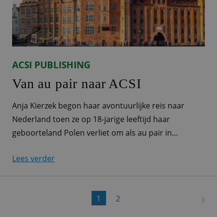
ACSI PUBLISHING
Van au pair naar ACSI
Anja Kierzek begon haar avontuurlijke reis naar
Nederland toen ze op 18-jarige leeftijd haar
geboorteland Polen verliet om als au pair in
Nederland te gaan werken. Ze vestigde zich in
Lees verder
Bilthoven, bij Utrecht, waar ze maar liefst negen jaar
woonde. In de eerste twee jaar leerde ze om het
Nederlands eigen te maken. Haar liefde
1
2