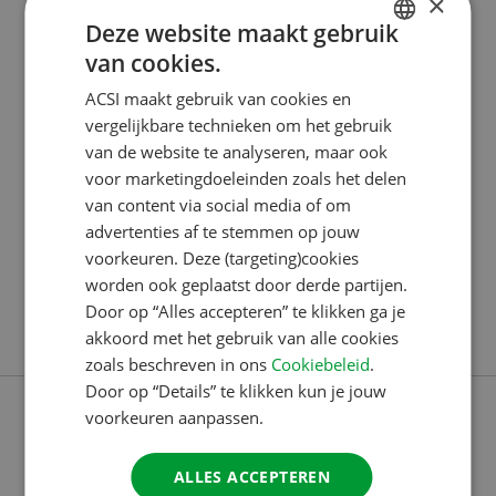
×
Deze website maakt gebruik
van cookies.
DUTCH
ACSI PUBLISHING
ACSI maakt gebruik van cookies en
ENGLISH
Van stageplek naar carrière: Isis
vergelijkbare technieken om het gebruik
FRENCH
van de website te analyseren, maar ook
bouwt mee aan ACSI-content
voor marketingdoeleinden zoals het delen
GERMAN
van content via social media of om
Isis begon in februari 2023 bij ACSI. Ze kwam binnen
ITALIAN
advertenties af te stemmen op jouw
als stagiaire, maar werkt inmiddels al even in dienst.
DANISH
voorkeuren. Deze (targeting)cookies
Mét een vast contract voordat ze 20 jaar werd. Ze
worden ook geplaatst door derde partijen.
SPANISH
vertelt meer over haar werk als medewerker
Door op “Alles accepteren” te klikken ga je
SWEDISH
Lees verder
videocontent. TikTok-trends en een groot
akkoord met het gebruik van alle cookies
zoals beschreven in ons
Cookiebeleid
.
jubileumproject “Onze videocontent is heel
Door op “Details” te klikken kun je jouw
verschillend, en mijn werk daarmee dus ook. Het ligt
voorkeuren aanpassen.
ALLES ACCEPTEREN