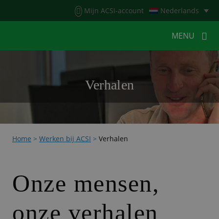
Menu
Mijn ACSI-account
Nederlands
MENU
MENU
MENU
Verhalen
HOME
VOOR KAMPEERDERS
VOOR CAMPINGS
KAMPEERNIEUWS
Home
>
Werken bij ACSI
>
Verhalen
ACSI WEBSHOP
WERKEN BIJ ACSI
CONTACT
Onze mensen,
onze verhalen