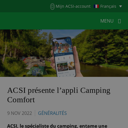
Menu
Mijn ACSI-account
Français
MENU
MENU
MENU
HOME
POUR LES CAMPEURS
POUR LES CAMPINGS
ACTUALITÉS
ACSI WEBSHOP
SERVICE CLIENTÈLE
ACSI présente l’appli Camping
Comfort
9 NOV 2022
GÉNÉRALITÉS
ACSI, le spécialiste du camping, entame une