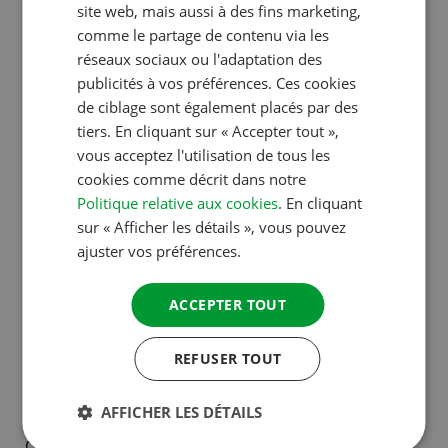
FRENCH
site web, mais aussi à des fins marketing,
d’impression.
comme le partage de contenu via les
GERMAN
réseaux sociaux ou l'adaptation des
ITALIAN
Pour de nombreux gérants de camping, l’appli
publicités à vos préférences. Ces cookies
DANISH
de ciblage sont également placés par des
contribue même à l’augmentation du chiffre
tiers. En cliquant sur « Accepter tout »,
d’affaires. Le pain du petit-déjeuner et les frites ou le
SPANISH
vous acceptez l'utilisation de tous les
snack de l’après-midi peuvent être commandés et
SWEDISH
cookies comme décrit dans notre
payés sur l’appli. Toute la gamme de restauration
Politique relative aux cookies
. En cliquant
peut être mise sur l’appli, et les commandes
sur « Afficher les détails », vous pouvez
peuvent être automatiquement transmises au
ajuster vos préférences.
boulanger (par exemple). Actuellement, près de
150 campings et 150 000 campeurs utilisent déjà
ACCEPTER TOUT
l’appli.
REFUSER TOUT
Lancement en novembre
AFFICHER LES DÉTAILS
Camping Comfort, powered by ACSI sera lancée au