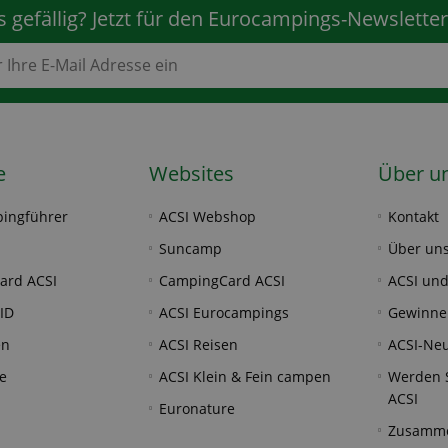
 gefällig? Jetzt für den Eurocampings-Newslette
e
Websites
Über u
ingführer
ACSI Webshop
Kontakt
Suncamp
Über un
ard ACSI
CampingCard ACSI
ACSI und
ID
ACSI Eurocampings
Gewinne
en
ACSI Reisen
ACSI-Neu
e
ACSI Klein & Fein campen
Werden S
ACSI
Euronature
Zusamme