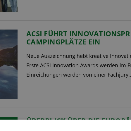
ACSI FÜHRT INNOVATIONSPRE
CAMPINGPLÄTZE EIN
Neue Auszeichnung hebt kreative Innovat
Erste ACSI Innovation Awards werden im F
Einreichungen werden von einer Fachjur
ÜBERBLICK ÜBER DIE EUROPÄ
CAMPINGLANDSCHAFT IM JAH