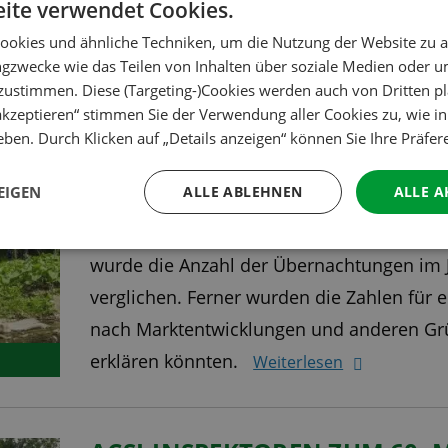
ite verwendet Cookies.
Die europäische Tourismusbranche hat in
ookies und ähnliche Techniken, um die Nutzung der Website zu a
ngzwecke wie das Teilen von Inhalten über soziale Medien oder 
Belastbarkeit bewiesen. Im Jahr 2023 gab e
zustimmen. Diese (Targeting-)Cookies werden auch von Dritten pl
Übernachtungen in europäischen Touristen
 akzeptieren“ stimmen Sie der Verwendung aller Cookies zu, wie i
von 6,1% gegenüber 2022 und ein Anstieg
ben. Durch Klicken auf „Details anzeigen“ können Sie Ihre Präfe
Corona-Jahr 2019. ACSI hat sich den Cam
EIGEN
ALLE ABLEHNEN
ALLE A
untersucht, ob auch hier das Niveau von 2
einen guten Überblick über die europäisc
wurde die Anzahl der Übernachtungen im J
verglichen. Ferner wurden die Zahlen für 
nach Marktentwicklungen und anderen Grü
erklären könnten.
Weiterlesen