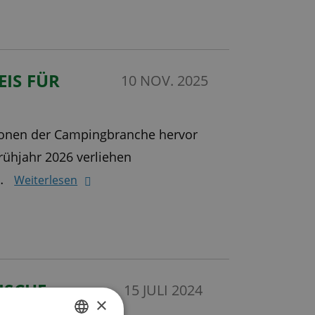
IS FÜR
10 NOV. 2025
ionen der Campingbranche hervor
rühjahr 2026 verliehen
y…
Weiterlesen
ISCHE
15 JULI 2024
×
R 2023