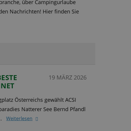
ngbranche, über Campingurlaube
en Nachrichten! Hier finden Sie
BESTE
19 MÄRZ 2026
HNET
latz Österreichs gewählt ACSI
aradies Natterer See Bernd Pfandl
d…
Weiterlesen