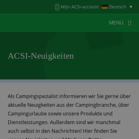
Menu
Mijn ACSI-account
Deutsch
MENU
MENU
MENU
ACSI-Neuigkeiten
HOME
FÜR CAMPER
FÜR CAMPINGPLÄTZE
NEUIGKEITEN
ACSI WEBSHOP
KONTAKT
Als Campingspezialist informieren wir Sie gerne über
aktuelle Neuigkeiten aus der Campingbranche, über
Campingurlaube sowie unsere Produkte und
Dienstleistungen. Außerdem sind wir manchmal
auch selbst in den Nachrichten! Hier finden Sie