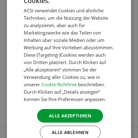
Cookies.
DUTCH
GLAMPING, LUXUS UND DESIGN: DIE
NEUESTE GENERATION DER MOBILHEIME
ACSI verwendet Cookies und ähnliche
ENGLISH
VON SUNCAMP
Techniken, um die Nutzung der Website
FRENCH
zu analysieren, aber auch für
Die ungezwungene Atmosphäre eines
Marketingzwecke wie das Teilen von
GERMAN
Campingplatzes erleben, aber Komfort wie zu Hause
Inhalten über soziale Medien oder um
ITALIAN
genießen, das ist Glamping! Und es wird jedes Jahr
Werbung auf Ihre Vorlieben abzustimmen.
beliebter, auch bei Suncamp. Als Spezialist für
DANISH
Diese (Targeting-)Cookies werden auch
von Dritten platziert. Durch Klicken auf
Glamping- und Campingurlaube kennen wir die
SPANISH
„Alle akzeptieren“ stimmen Sie der
Bedürfnisse und Wünsche unserer Kunden. Um
SWEDISH
Verwendung aller Cookies zu, wie in
darauf bestmöglich einzugehen, haben wir unsere
unserer
Cookie-Richtlinie
beschrieben.
eigenen Glamping-Unterkünfte, die SunLodges,
Durch Klicken auf „Details anzeigen“
entwickelt. Wir stellen Ihnen gerne die beiden
können Sie Ihre Präferenzen anpassen.
neuesten Modelle vor: die SunLodge BigLeaf und die
SunLodge Catalpa.
ALLE AKZEPTIEREN
ALLE ABLEHNEN