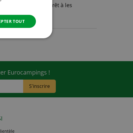
 camping. Êtes-vous prêt à les
ITALIAN
DANISH
EPTER TOUT
SPANISH
SWEDISH
ter Eurocampings !
S'inscrire
I
lientèle