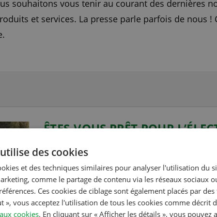
ous souhaitons vous tenir au courant des dernières n
oduits et services. La presse parle parfois de nous ! 
e.
ÊTES-VOUS PRÊT POUR L’ÉLEC
LES BORNES DE RECHARGE NÉ
utilise des cookies
UNE INFRASTRUCTURE PARTI
ookies et des techniques similaires pour analyser l'utilisation du 
En Europe, d’ici cinq ans, on comptera peu
marketing, comme le partage de contenu via les réseaux sociaux o
préférences. Ces cookies de ciblage sont également placés par des t
électriques sur notre continent. Cette proj
ut », vous acceptez l'utilisation de tous les cookies comme décrit 
vous doutez bien que, dans un futur déjà t
 aux cookies
. En cliquant sur « Afficher les détails », vous pouvez 