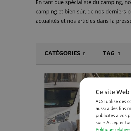
En tant que spécialiste du camping, n
camping et bien sûr, de nos derniers pr
actualités et nos articles dans la press
CATÉGORIES
TAG
Ce site Web 
ACSI utilise des c
aussi à des fins 
publicités à vos 
sur « Accepter to
Politique relative