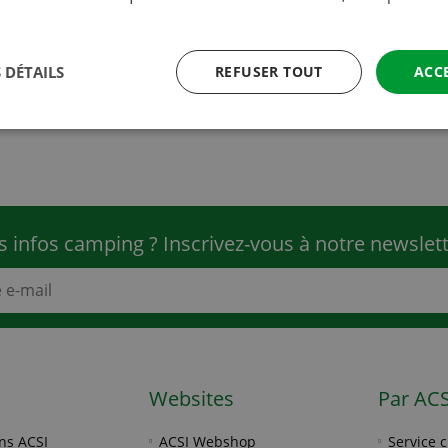
électriques arriveront aux portes de votre
accueillir ?
Lire la suite
 DÉTAILS
REFUSER TOUT
ACC
s infos camping ? Inscrivez-vous à notre newslet
Websites
Par ACS
ns ACSI
ACSI Webshop
Service c