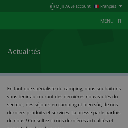
Menu
Mijn ACSI-account
Français
MENU
MENU
MENU
Actualités
HOME
POUR LES CAMPEURS
POUR LES CAMPINGS
ACTUALITÉS
ACSI WEBSHOP
SERVICE CLIENTÈLE
En tant que spécialiste du camping, nous souhaitons
vous tenir au courant des dernières nouveautés du
secteur, des séjours en camping et bien sûr, de nos
derniers produits et services. La presse parle parfois
de nous ! Consultez ici nos dernières actualités et