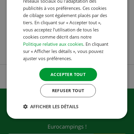
réseaux sociaux ou l'adaptation des
ACSI LANCE LES INNOVATION AWARDS : UN
ITALIAN
publicités à vos préférences. Ces cookies
NOUVEAU PRIX DÉDIÉ AUX CAMPINGS LES
PLUS INNOVANTS
DANISH
de ciblage sont également placés par des
tiers. En cliquant sur « Accepter tout »,
SPANISH
Une nouvelle récompense met en lumière les
vous acceptez l'utilisation de tous les
SWEDISH
initiatives innovantes dans l’hôtellerie de plein air La
cookies comme décrit dans notre
Politique relative aux cookies
. En cliquant
première édition des ACSI Innovation Awards aura
sur « Afficher les détails », vous pouvez
lieu au printemps 2026 Les candidatures…
ajuster vos préférences.
ACCEPTER TOUT
REFUSER TOUT
Envie de recevoir des infos camping ?
AFFICHER LES DÉTAILS
Inscrivez-vous à notre newsletter
Eurocampings !