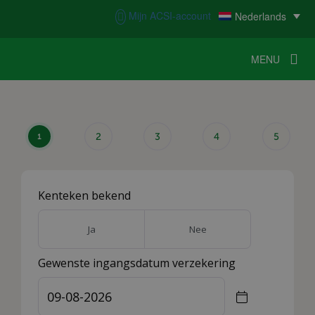
Menu
Mijn ACSI-account
Nederlands
MENU
MENU
MENU
HOME
VOOR KAMPEERDERS
VOOR CAMPINGS
KAMPEERNIEUWS
ACSI WEBSHOP
WERKEN BIJ ACSI
CONTACT