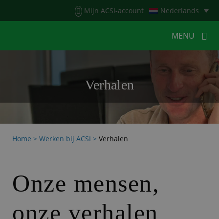
Menu
Mijn ACSI-account
Nederlands
MENU
MENU
MENU
Verhalen
HOME
VOOR KAMPEERDERS
VOOR CAMPINGS
KAMPEERNIEUWS
Home
>
Werken bij ACSI
>
Verhalen
ACSI WEBSHOP
WERKEN BIJ ACSI
CONTACT
Onze mensen,
onze verhalen