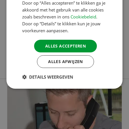
Door op “Alles accepteren” te klikken ga je
SWEDISH
akkoord met het gebruik van alle cookies
ACSI TOUROPERATING
zoals beschreven in ons
Cookiebeleid
.
Van camping tot glamping
Door op “Details” te klikken kun je jouw
voorkeuren aanpassen.
Marcel is in 2018 begonnen bij ACSI. Hij werkt als
Medewerker Backoffice Suncamp & SunLodge voor
ALLES ACCEPTEREN
de Touroperating-tak van ACSI. De uitdaging en
afwisseling in zijn werkzaamheden, het contact met
ALLES AFWIJZEN
Lees verder
campings en de fijne band met collega’s zorgen
ervoor dat hij iedere dag fluitend in zijn auto stapt.
DETAILS WEERGEVEN
Camping La Vallée Verte 'Na de afronding