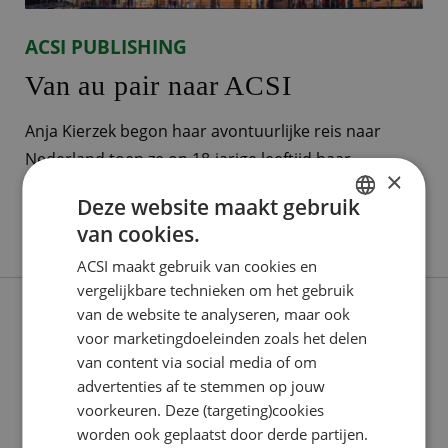
ACSI PUBLISHING
Van au pair naar ACSI
Anja Kierzek begon haar avontuurlijke reis naar
Nederland toen ze op 18-jarige leeftijd haar
×
geboorteland Polen verliet om als au pair in
Deze website maakt gebruik
Nederland te gaan werken. Ze vestigde zich in
van cookies.
DUTCH
Lees verder
Bilthoven, bij Utrecht, waar ze maar liefst negen jaar
ACSI maakt gebruik van cookies en
woonde. In de eerste twee jaar leerde ze om het
ENGLISH
vergelijkbare technieken om het gebruik
Nederlands eigen te maken. Haar liefde
FRENCH
van de website te analyseren, maar ook
voor marketingdoeleinden zoals het delen
GERMAN
van content via social media of om
ITALIAN
advertenties af te stemmen op jouw
DANISH
voorkeuren. Deze (targeting)cookies
worden ook geplaatst door derde partijen.
SPANISH