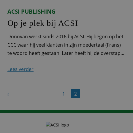
ACSI PUBLISHING
Op je plek bij ACSI
Donovan werkt sinds 2016 bij ACSI. Hij begon op het
CCC waar hij veel klanten in zijn moedertaal (Frans)
te woord heeft gestaan. Later heeft hij de overstap
gemaakt naar Sales. Op dit moment is Donovan als
Lees verder
Head of Sales Frankrijk verantwoordelijk voor de
contracten met de campings in Frankrijk én is hij
teamleider van
1
2