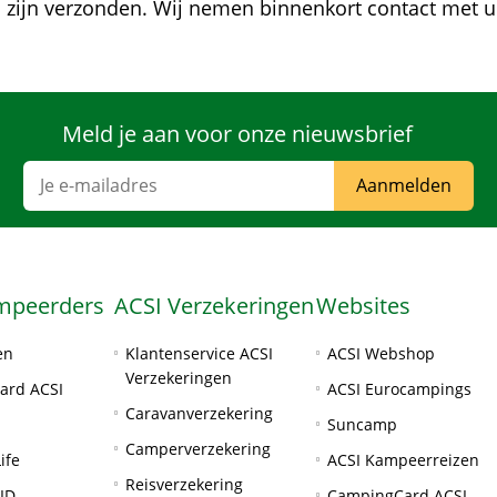
 zijn verzonden. Wij nemen binnenkort contact met u
Meld je aan voor onze nieuwsbrief
Aanmelden
mpeerders
ACSI Verzekeringen
Websites
en
Klantenservice ACSI
ACSI Webshop
Verzekeringen
ard ACSI
ACSI Eurocampings
Caravanverzekering
Suncamp
Camperverzekering
ife
ACSI Kampeerreizen
Reisverzekering
ID
CampingCard ACSI