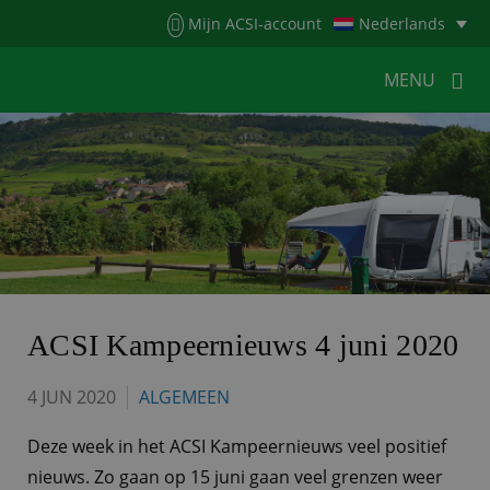
Menu
Mijn ACSI-account
Nederlands
MENU
MENU
MENU
HOME
VOOR KAMPEERDERS
VOOR CAMPINGS
KAMPEERNIEUWS
ACSI WEBSHOP
WERKEN BIJ ACSI
ACSI Kampeernieuws 4 juni 2020
CONTACT
4 JUN 2020
ALGEMEEN
Deze week in het ACSI Kampeernieuws veel positief
nieuws. Zo gaan op 15 juni gaan veel grenzen weer