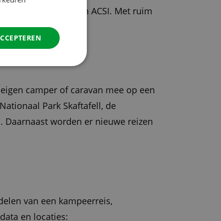
GERMAN
volgen zij een reis van ACSI. Met ruim
ITALIAN
DANISH
ACCEPTEREN
SPANISH
SWEDISH
t eigen camper of caravan mee op een
ationaal Park Skaftafell, de
p. Daarnaast worden er nieuwe reizen
delen van een kampeerreis,
data en locaties: