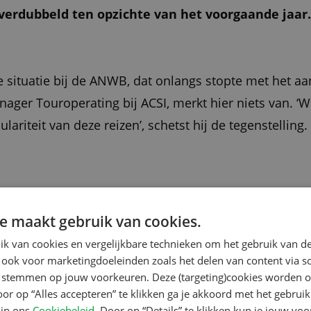
verdubbeld ten opzichte van het voorgaande jaar.
 situatie bij de ANWB, dat onlangs stopte met het aa
ager Touroperating bij ACSI, merkt hier niets van. ‘W
ariteit van deze reizen’, schetst hij de tegenstelling.
 in de combinatie van kennis en leergierigheid. ‘ACSI i
e maakt gebruik van cookies.
nds 1985 organiseren we ook groepskampeerreizen. W
k van cookies en vergelijkbare technieken om het gebruik van de
nvergetelijke ervaring kunnen bieden. Unieke reisbe
 ook voor marketingdoeleinden zoals het delen van content via s
te stemmen op jouw voorkeuren. Deze (targeting)cookies worden o
rlandse als Duitse gasten.’
oor op “Alles accepteren” te klikken ga je akkoord met het gebruik
 in ons
Cookiebeleid
. Door op “Details” te klikken kun je jouw vo