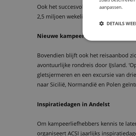
Ook het succesvolle televisieprogramma 
aanpassen.
2,5 miljoen wekelijkse kijkers zijn er 
DETAILS WE
Nieuwe kampeerreizen
Bovendien blijft ook het reisaanbod 
avontuurlijke rondreis door IJsland. ‘
gletsjermeren en een excursie van dri
naar Sicilië, Normandië en Polen geïn
Inspiratiedagen in Andelst
Om kampeerliefhebbers kennis te late
organiseert ACSI jaarlijks inspiratieda