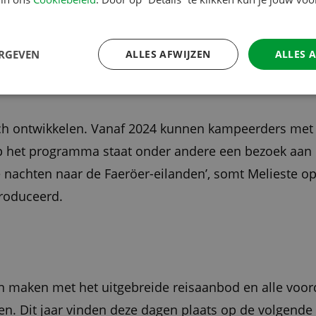
We zijn er Bijna! zal hebben bijgedragen. ‘Jaarlijks 
zeker kampeerders die dit ook een keer willen ervaren.’
ERGEVEN
ALLES AFWIJZEN
ALLES 
zich ontwikkelen. Vanaf 2024 kunnen kampeerders me
Op het programma staat onder andere een bezoek aan N
e nachten naar de Faeröer-eilanden’, somt Melieste o
troduceerd.
n maken met het uitgebreide reisaanbod en alle voor
gen. Dit jaar vinden deze dagen plaats op de volgende 