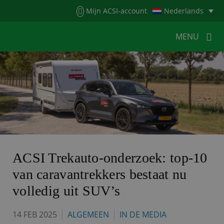
Menu
Mijn ACSI-account
Nederlands
MENU
MENU
MENU
HOME
VOOR KAMPEERDERS
VOOR CAMPINGS
KAMPEERNIEUWS
ACSI WEBSHOP
WERKEN BIJ ACSI
ACSI Trekauto-onderzoek: top-10
van caravantrekkers bestaat nu
CONTACT
volledig uit SUV’s
14 FEB 2025
ALGEMEEN
IN DE MEDIA