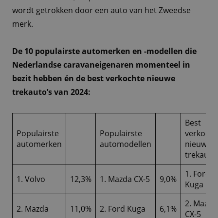
wordt getrokken door een auto van het Zweedse
merk.
De 10 populairste automerken en -modellen die
Nederlandse caravaneigenaren momenteel in
bezit hebben én de best verkochte nieuwe
trekauto’s van 2024:
Best
Populairste
Populairste
verkocht
automerken
automodellen
nieuwe
trekauto
1. Ford
1. Volvo
12,3%
1. Mazda CX-5
9,0%
Kuga
2. Mazda
2. Mazda
11,0%
2. Ford Kuga
6,1%
CX-5