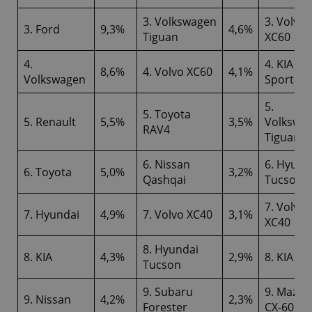
3. Volkswagen
3. Volvo
3. Ford
9,3%
4,6%
Tiguan
XC60
4.
4. KIA
8,6%
4. Volvo XC60
4,1%
Volkswagen
Sportag
5.
5. Toyota
5. Renault
5,5%
3,5%
Volkswa
RAV4
Tiguan
6. Nissan
6. Hyund
6. Toyota
5,0%
3,2%
Qashqai
Tucson
7. Volvo
7. Hyundai
4,9%
7. Volvo XC40
3,1%
XC40
8. Hyundai
8. KIA
4,3%
2,9%
8. KIA Ni
Tucson
9. Subaru
9. Mazda
9. Nissan
4,2%
2,3%
Forester
CX-60