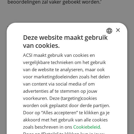
beoordelingen zal vaker geboekt worden.’
De boer op
×
Deze website maakt gebruik
van cookies.
DUTCH
Redenen genoeg dus voor een camping om een ACSI
ACSI maakt gebruik van cookies en
Award te willen winnen. En behalve hopen op een
ENGLISH
vergelijkbare technieken om het gebruik
goede uitkomst, kunnen campings ook zelf op pad
FRENCH
van de website te analyseren, maar ook
gaan om stemmen te werven. ‘Benader je vaste
voor marketingdoeleinden zoals het delen
GERMAN
kampeerders, voormalige campinggasten of
van content via social media of om
ITALIAN
dorpsgenoten om te stemmen. We maken dit een
advertenties af te stemmen op jouw
DANISH
voorkeuren. Deze (targeting)cookies
stuk eenvoudiger door een promotiepakket
worden ook geplaatst door derde partijen.
beschikbaar te stellen.’
SPANISH
Door op “Alles accepteren” te klikken ga je
SWEDISH
akkoord met het gebruik van alle cookies
Het promotiepakket is te downloaden op
zoals beschreven in ons
Cookiebeleid
.
acsi.eu/promokit en beschikbaar in meerdere talen.
Door op “Details” te klikken kun je jouw