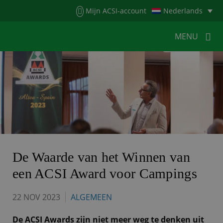
Menu
Mijn ACSI-account
Nederlands
MENU
MENU
MENU
HOME
VOOR KAMPEERDERS
VOOR CAMPINGS
KAMPEERNIEUWS
ACSI WEBSHOP
WERKEN BIJ ACSI
De Waarde van het Winnen van
een ACSI Award voor Campings
CONTACT
22 NOV 2023
ALGEMEEN
De ACSI Awards zijn niet meer weg te denken uit