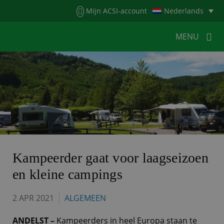
Menu
Mijn ACSI-account
Nederlands
MENU
MENU
MENU
HOME
VOOR KAMPEERDERS
VOOR CAMPINGS
KAMPEERNIEUWS
ACSI WEBSHOP
WERKEN BIJ ACSI
Kampeerder gaat voor laagseizoen
en kleine campings
CONTACT
2 APR 2021
ALGEMEEN
ANDELST –
Kampeerders in heel Europa staan te