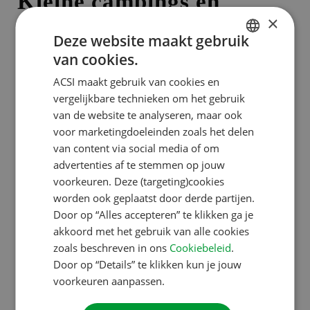
Kleine campings en
×
kamperen in het
Deze website maakt gebruik
laagseizoen populair
van cookies.
DUTCH
ACSI maakt gebruik van cookies en
ENGLISH
vergelijkbare technieken om het gebruik
De afgelopen week schieten de bezoekcijfers op alle
FRENCH
van de website te analyseren, maar ook
sites van ACSI omhoog. Daaruit valt een aantal
voor marketingdoeleinden zoals het delen
GERMAN
trends af te lezen. Zo is het laagseizoen voor veel
van content via social media of om
ITALIAN
Nederlanders een steeds geliefder seizoen om in te
advertenties af te stemmen op jouw
kamperen. Met een groei van 69% voor
DANISH
voorkeuren. Deze (targeting)cookies
CampingCard.nl
is het duidelijk dat Nederlanders
worden ook geplaatst door derde partijen.
SPANISH
Door op “Alles accepteren” te klikken ga je
een steeds grotere fan worden van deze
SWEDISH
akkoord met het gebruik van alle cookies
kortingskaart voor het laagseizoen. Verder hebben
zoals beschreven in ons
Cookiebeleid
.
de kleine en gemoedelijke campings ook aan
Door op “Details” te klikken kun je jouw
populariteit gewonnen. Met een plus van 61% scoort
voorkeuren aanpassen.
Kleinenfijncampings.nl
erg goed.