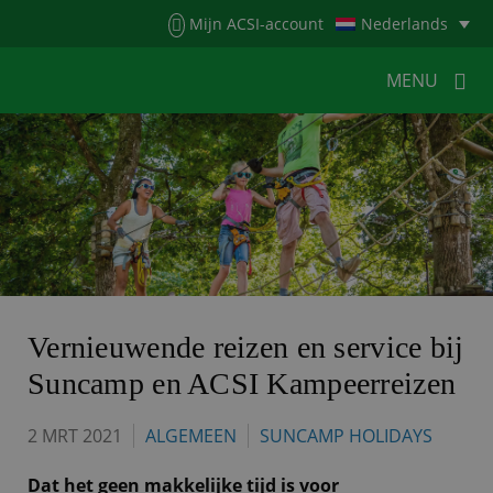
Menu
Mijn ACSI-account
Nederlands
MENU
MENU
MENU
HOME
VOOR KAMPEERDERS
VOOR CAMPINGS
KAMPEERNIEUWS
ACSI WEBSHOP
WERKEN BIJ ACSI
Vernieuwende reizen en service bij
Suncamp en ACSI Kampeerreizen
CONTACT
2 MRT 2021
ALGEMEEN
SUNCAMP HOLIDAYS
Dat het geen makkelijke tijd is voor