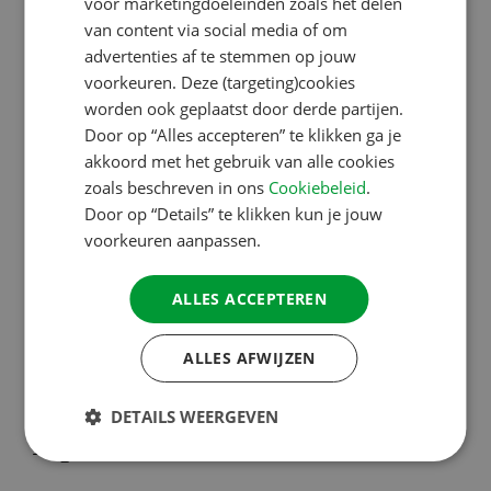
voor marketingdoeleinden zoals het delen
met de Knusse
GERMAN
van content via social media of om
ITALIAN
groepsreizen
advertenties af te stemmen op jouw
DANISH
voorkeuren. Deze (targeting)cookies
worden ook geplaatst door derde partijen.
SPANISH
Om ook in deze tijd met een gerust hart deel te
Door op “Alles accepteren” te klikken ga je
SWEDISH
kunnen nemen aan een van de mooie
ACSI
akkoord met het gebruik van alle cookies
zoals beschreven in ons
Cookiebeleid
.
Kampeerreizen
, zijn de
Knusse groepsreizen
in het
Door op “Details” te klikken kun je jouw
leven geroepen. Met een groep van maximaal 15
voorkeuren aanpassen.
combinaties kun je op reis naar aantrekkelijke
bestemmingen zoals Scandinavië, de Costa Brava of
ALLES ACCEPTEREN
Corsica. Deze reizen zijn zo populair dat er extra
vertrekdata zijn toegevoegd.
Bekijk het aanbod.
ALLES AFWIJZEN
DETAILS WEERGEVEN
Tips van Anna