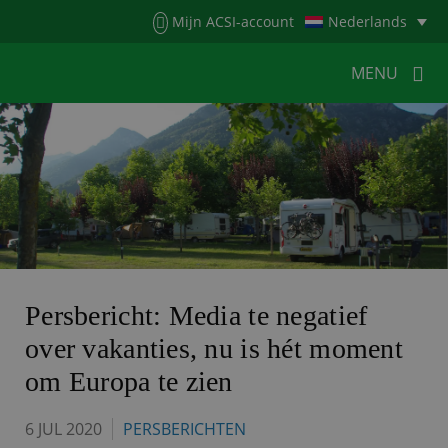
Menu
Mijn ACSI-account
Nederlands
MENU
MENU
MENU
HOME
VOOR KAMPEERDERS
VOOR CAMPINGS
KAMPEERNIEUWS
ACSI WEBSHOP
WERKEN BIJ ACSI
Persbericht: Media te negatief
over vakanties, nu is hét moment
CONTACT
om Europa te zien
6 JUL 2020
PERSBERICHTEN