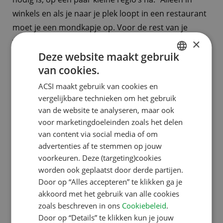
winkels en als je naar je plek loopt in een restaurant
moet je een mondkapje op. Voor de rest van je
vakantie niet. Op het strand hoef je geen mondkapje
×
Deze website maakt gebruik
op en heb je alle ruimte. Nu is het hét moment om
van cookies.
te genieten”, wil Van Reine het liefst over de daken
DUTCH
schreeuwen.
ACSI maakt gebruik van cookies en
ENGLISH
vergelijkbare technieken om het gebruik
FRENCH
van de website te analyseren, maar ook
Nu is de kans om Europa te ontdekken
voor marketingdoeleinden zoals het delen
GERMAN
Dat Nederlandse toeristen nu misschien wel een
van content via social media of om
unieke kans laten liggen geldt volgens Van Reine ook
ITALIAN
advertenties af te stemmen op jouw
voor het bezoeken van populaire bestemmingen. “In
DANISH
voorkeuren. Deze (targeting)cookies
de mooiste plaatsen ter wereld is het nu voor de
worden ook geplaatst door derde partijen.
SPANISH
verandering eens rustig. Juist nu kun je steden als
Door op “Alles accepteren” te klikken ga je
SWEDISH
akkoord met het gebruik van alle cookies
Florence en Venetië ontdekken. Je hebt die steden bij
zoals beschreven in ons
Cookiebeleid
.
wijze van spreken voor jezelf! Of rijd eens een keer
Door op “Details” te klikken kun je jouw
zonder files rond het Gardameer. Omdat de horeca