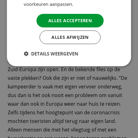
voorkeuren aanpassen.
open is kun je gewoon genieten van een echt
Italiaans ijsje bij de ijssalon of een authentieke
ALLES ACCEPTEREN
espresso op het terras.”
ALLES AFWIJZEN
Grenzen zijn open, geen files
Ook over de reis zelf hoeven Nederlandse toeristen
DETAILS WEERGEVEN
zich geen zorgen te maken. De grenzen van en naar
Zuid-Europa zijn open. En de bekende files op de
vaste plekken? Ook die zijn er niet of nauwelijks. “De
kampeerder is vaak met eigen vervoer onderweg,
dus dan is het ook nooit een probleem om vanuit
waar dan ook in Europa weer naar huis te reizen.
Zelfs tijdens het hoogtepunt van de coronacrisis
mochten toeristen altijd terug naar eigen land.
Alleen mensen die met het vliegtuig of met een