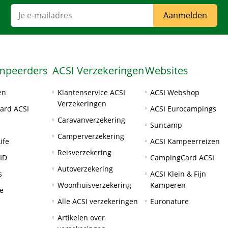
Aanmelden
mpeerders
ACSI Verzekeringen
Websites
en
Klantenservice ACSI
ACSI Webshop
Verzekeringen
ard ACSI
ACSI Eurocampings
Caravanverzekering
Suncamp
Camperverzekering
ife
ACSI Kampeerreizen
Reisverzekering
ID
CampingCard ACSI
Autoverzekering
s
ACSI Klein & Fijn
Woonhuisverzekering
Kamperen
e
Alle ACSI verzekeringen
Euronature
Artikelen over