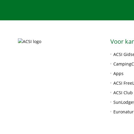
Voor ka
ACSI Gids
CampingC
Apps
ACSI FreeL
ACSI Club 
SunLodge
Euronatur