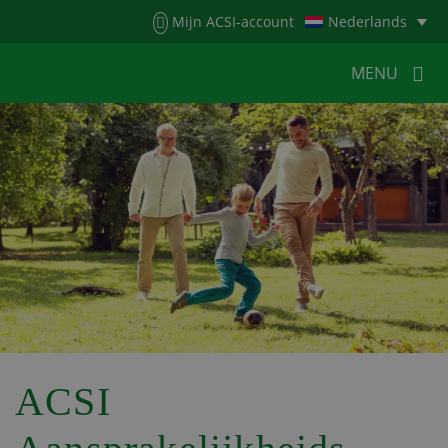
Menu
Mijn ACSI-account
Nederlands
MENU
MENU
MENU
HOME
VOOR KAMPEERDERS
VOOR CAMPINGS
KAMPEERNIEUWS
ACSI WEBSHOP
WERKEN BIJ ACSI
CONTACT
ACSI