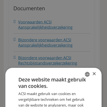
Documenten
Voorwaarden ACSI
Aansprakelijkheidsverzekering
Bijzondere voorwaarden ACSI
Aansprakelijkheidsverzekering
Bijzondere voorwaarden ACSI
Rechtsbijstandsverzekerzekering
×
Verzekeringskaart ACSI
Deze website maakt gebruik
Aansprakelijkheidsverzekering
van cookies.
DUTCH
Verzekeringskaart ACSI
ACSI maakt gebruik van cookies en
ENGLISH
Rechtsbijstandsverzekering AVP
vergelijkbare technieken om het gebruik
FRENCH
van de website te analyseren, maar ook