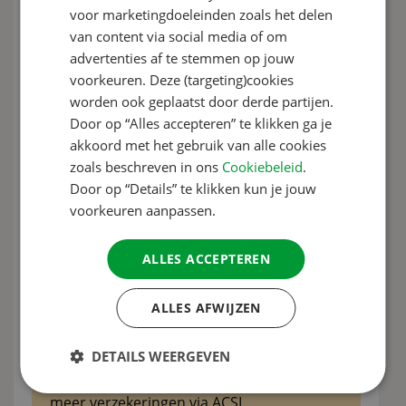
voor marketingdoeleinden zoals het delen
GERMAN
van content via social media of om
ITALIAN
advertenties af te stemmen op jouw
Gerelateerde producten
DANISH
voorkeuren. Deze (targeting)cookies
worden ook geplaatst door derde partijen.
SPANISH
ACSI Gezinsongevallen­verzekering
Door op “Alles accepteren” te klikken ga je
SWEDISH
akkoord met het gebruik van alle cookies
ACSI Inboedelverzekering
zoals beschreven in ons
Cookiebeleid
.
Door op “Details” te klikken kun je jouw
voorkeuren aanpassen.
ACSI Woonhuisverzekering
ALLES ACCEPTEREN
Pakketkorting tot wel 10%
ALLES AFWIJZEN
Met de ACSI-pakketkorting bent u ook nog
DETAILS WEERGEVEN
voordelig uit. Uw kortingspercentage kan
oplopen tot 10% bij het afsluiten van 5 of
meer verzekeringen via ACSI.