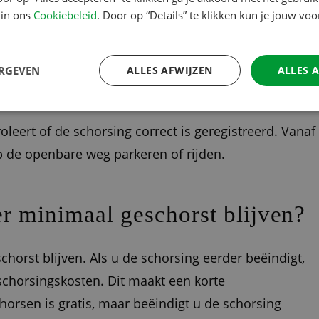
 in ons
Cookiebeleid
. Door op “Details” te klikken kun je jouw vo
 kunt u de schorsing regelen bij een RDW-keuringsstation.
sten ter plekke kunt betalen. De medewerker helpt u
ERGEVEN
ALLES AFWIJZEN
ALLES 
bevestiging van de schorsing.
roleert of de schorsing correct is geregistreerd. Vanaf
de openbare weg parkeren of rijden.
r minimaal geschorst blijven?
rst blijven. Als u de schorsing eerder beëindigt,
 schorsingskosten. Dit maakt een korte
orsen is gratis, maar beëindigt u de schorsing