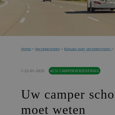
Home
>
Verzekeringen
>
Nieuws over verzekeringen
>
22-01-2025
ACSI CAMPERVERZEKERING
Uw camper schor
moet weten