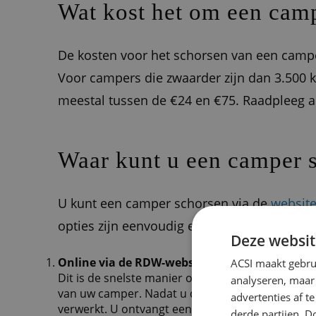
Wat kost het om een camp
De kosten voor het schorsen van een camper
Voor campers die zwaarder zijn dan 3.500 kg
meestal tussen de €24 en €75. Raadpleeg a
Waar kunt u een camper 
U kunt een camper schorsen via de
websit
opties zijn eenvoudig en snel te regelen.
Deze websit
Online via de RDW-website
ACSI maakt gebrui
Dit is de snelste manier om uw camper te schors
analyseren, maar
van uw camper. Nadat u de aanvraag heeft ingedi
advertenties af 
verwerkt. U ontvangt een bevestiging via e-mail 
derde partijen. D