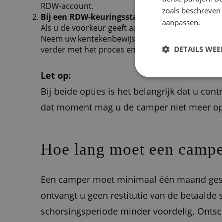
RDW-account.
zoals beschreven
Bij een RDW-keuringsstation
aanpassen.
Als u de voorkeur geeft aan persoonlijk contact,
Neem uw kentekenbewijs mee en zorg dat u de ko
DETAILS WE
verder met het proces en u ontvangt direct een 
Let op:
Bij beide opties is het belangrijk dat u cont
dat moment mag u de camper niet meer op 
Hoe lang moet een campe
Een camper moet minimaal één maand gescho
ontvangt u geen restitutie van de betaalde
schorsingsperiode minder voordelig. Ontsch