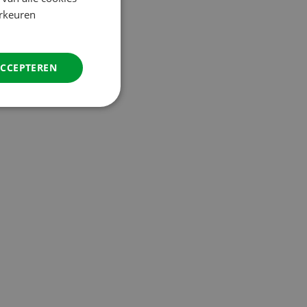
orkeuren
GERMAN
ITALIAN
DANISH
ACCEPTEREN
SPANISH
SWEDISH