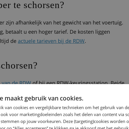
er te schorsen?
 zijn afhankelijk van het gewicht van het voertuig.
, betaalt u een hoger tarief. De kosten liggen
ltijd de
actuele tarieven bij de RDW
.
schorsen?
e van de RDW
of bij een RDW-keuringsstation. Beide
e maakt gebruik van cookies.
k van cookies en vergelijkbare technieken om het gebruik van de
en. U heeft hiervoor uw DigiD nodig en het kentekenbewijs
 ook voor marketingdoeleinden zoals het delen van content via s
end en de kosten heeft betaald, wordt de schorsing direct
te stemmen op jouw voorkeuren. Deze (targeting)cookies worden o
en u kunt de status van de schorsing terugvinden in uw
oor op “Alles accepteren” te klikken ga je akkoord met het gebruik