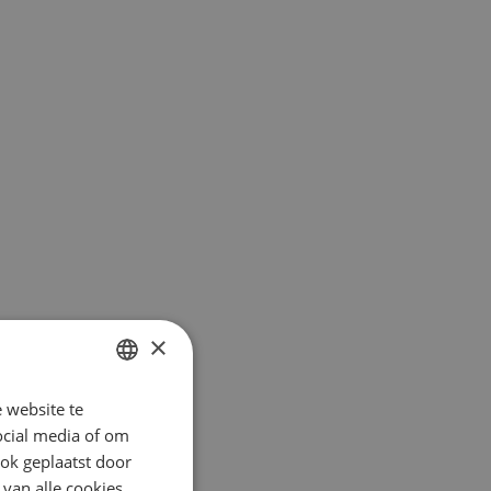
×
 website te
DUTCH
ocial media of om
ENGLISH
ok geplaatst door
FRENCH
 van alle cookies