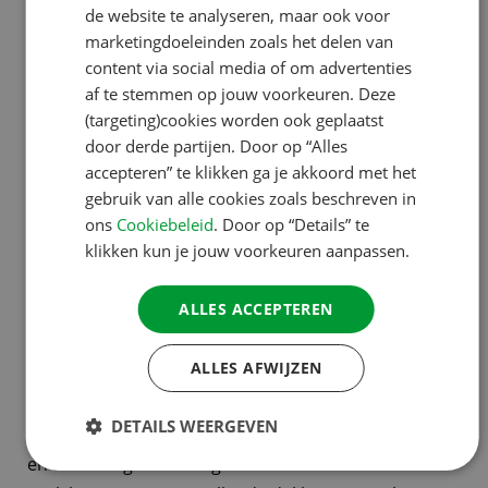
FRENCH
de website te analyseren, maar ook voor
marketingdoeleinden zoals het delen van
GERMAN
Bij een autoverzekering is dit beperkt of niet
content via social media of om advertenties
specifiek meeverzekerd.
ITALIAN
af te stemmen op jouw voorkeuren. Deze
DANISH
(targeting)cookies worden ook geplaatst
2. Premie is vaak lager
door derde partijen. Door op “Alles
SPANISH
accepteren” te klikken ga je akkoord met het
SWEDISH
Campers rijden gemiddeld minder kilometers per
gebruik van alle cookies zoals beschreven in
ons
Cookiebeleid
. Door op “Details” te
jaar. Omdat het risico daardoor lager is en ook enkel
klikken kun je jouw voorkeuren aanpassen.
recreatief gebruik verzekerd is, is de premie van een
camperverzekering in veel gevallen lager dan die van
ALLES ACCEPTEREN
een autoverzekering.
ALLES AFWIJZEN
4. Gebruik en flexibiliteit
DETAILS WEERGEVEN
Een camperverzekering sluit beter aan op recreatief
en seizoensgebonden gebruik. Daarnaast kunt u