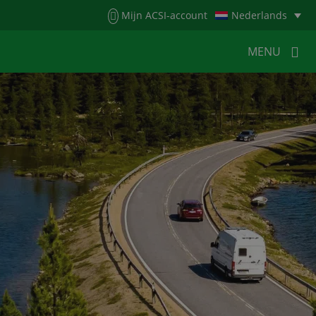
Menu
Mijn ACSI-account
Nederlands
MENU
MENU
MENU
HOME
VOOR KAMPEERDERS
VOOR CAMPINGS
KAMPEERNIEUWS
ACSI WEBSHOP
WERKEN BIJ ACSI
CONTACT