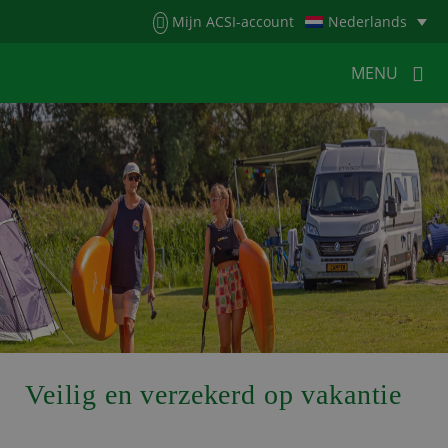
Menu
Mijn ACSI-account
Nederlands
MENU
MENU
MENU
HOME
VOOR KAMPEERDERS
VOOR CAMPINGS
KAMPEERNIEUWS
ACSI WEBSHOP
WERKEN BIJ ACSI
CONTACT
Veilig en verzekerd op vakantie