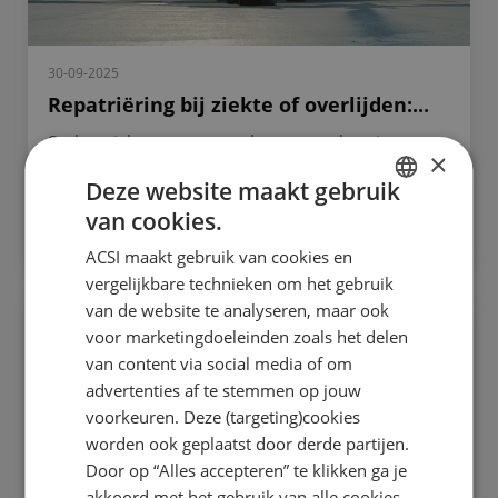
30-09-2025
Repatriëring bij ziekte of overlijden:...
Stelt u zich eens voor: u bent op vakantie, u
×
krijgt een ongeluk of wordt ernstig ziek, en u
Deze website maakt gebruik
moet...
van cookies.
DUTCH
ACSI maakt gebruik van cookies en
ENGLISH
vergelijkbare technieken om het gebruik
FRENCH
van de website te analyseren, maar ook
ACSI Doorlopende Reisverzekering
voor marketingdoeleinden zoals het delen
GERMAN
van content via social media of om
ITALIAN
advertenties af te stemmen op jouw
DANISH
voorkeuren. Deze (targeting)cookies
worden ook geplaatst door derde partijen.
SPANISH
Door op “Alles accepteren” te klikken ga je
SWEDISH
akkoord met het gebruik van alle cookies