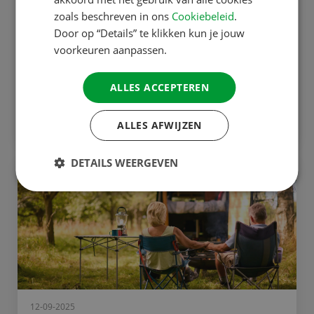
zoals beschreven in ons
Cookiebeleid
.
22-09-2025
Door op “Details” te klikken kun je jouw
Wat is de invloed van...
voorkeuren aanpassen.
Wanneer u een vakantie boekt, denkt u
waarschijnlijk niet direct aan reisadviezen van
ALLES ACCEPTEREN
het ministerie van Buitenlandse Zaken. Toch
kunnen...
ALLES AFWIJZEN
DETAILS WEERGEVEN
ACSI Doorlopende Reisverzekering
12-09-2025