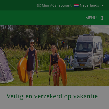
Menu
Mijn ACSI-account
Nederlands
MENU
MENU
MENU
HOME
VOOR KAMPEERDERS
VOOR CAMPINGS
KAMPEERNIEUWS
ACSI WEBSHOP
WERKEN BIJ ACSI
CONTACT
Veilig en verzekerd op vakantie