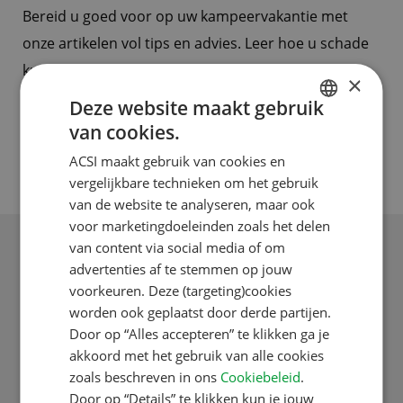
Bereid u goed voor op uw kampeervakantie met
onze artikelen vol tips en advies. Leer hoe u schade
kunt voorkomen, de juiste verzekering kunt kiezen,
×
en de beste dekkingsopties voor uw situatie vindt.
Deze website maakt gebruik
Of u nu een doorgewinterde kampeerder bent of
van cookies.
DUTCH
net begint, onze artikelen helpen u om zorgeloos
ACSI maakt gebruik van cookies en
ENGLISH
en veilig op vakantie te gaan.
vergelijkbare technieken om het gebruik
FRENCH
van de website te analyseren, maar ook
voor marketingdoeleinden zoals het delen
GERMAN
van content via social media of om
ITALIAN
advertenties af te stemmen op jouw
Onze berichten
DANISH
voorkeuren. Deze (targeting)cookies
worden ook geplaatst door derde partijen.
SPANISH
+
Filters
Door op “Alles accepteren” te klikken ga je
SWEDISH
akkoord met het gebruik van alle cookies
zoals beschreven in ons
Cookiebeleid
.
Door op “Details” te klikken kun je jouw