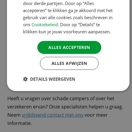
door derde partijen. Door op “Alles
SPANISH
Conclusie: doen of niet doen?
accepteren” te klikken ga je akkoord met het
SWEDISH
gebruik van alle cookies zoals beschreven in
ons
Cookiebeleid
. Door op “Details” te
Een schadecamper kan een slimme aankoop zijn
klikken kun je jouw voorkeuren aanpassen.
voor wie weet waar hij aan begint. De prijs is
aantrekkelijk, maar de risico’s mogen niet
ALLES ACCEPTEREN
onderschat worden. Laat u goed informeren, kies
bewust en verzeker uw schadecamper op een
ALLES AFWIJZEN
manier die bij uw situatie past.
DETAILS WEERGEVEN
Vragen?
Heeft u vragen over schade campers of over het
verzekeren ervan? Onze specialisten helpen u graag.
Neem
vrijblijvend contact met ons
voor meer
informatie.