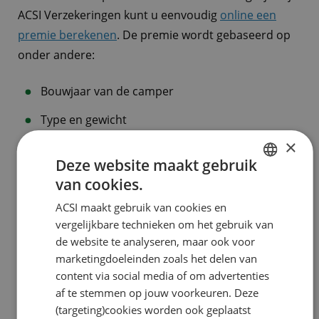
ACSI Verzekeringen kunt u eenvoudig
online een
premie berekenen
. De premie wordt gebaseerd op
onder andere:
Bouwjaar van de camper
Type en gewicht
×
Gewenste dekking (WA, WA+ of Allrisk)
Deze website maakt gebruik
van cookies.
Let op: bestaande schades aan de camper zijn
DUTCH
uitgesloten van dekking. De verzekering biedt alleen
ACSI maakt gebruik van cookies en
ENGLISH
vergelijkbare technieken om het gebruik van
dekking bij schade ontstaan door van buitenaf
FRENCH
de website te analyseren, maar ook voor
werkende invloeden, zoals aanrijdingen, diefstal of
marketingdoeleinden zoals het delen van
GERMAN
stormschade. Schade door slijtage of eerder
content via social media of om advertenties
aanwezige defecten wordt niet vergoed.
ITALIAN
af te stemmen op jouw voorkeuren. Deze
DANISH
(targeting)cookies worden ook geplaatst