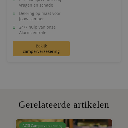
vragen en schade
Dekking op maat voor
jouw camper
24/7 hulp van onze
Alarmcentrale
Bekijk
camperverzekering
Gerelateerde artikelen
ACSI Camperverzekering