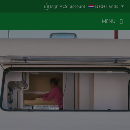
Menu
Mijn ACSI-account
Nederlands
MENU
MENU
MENU
HOME
VOOR KAMPEERDERS
VOOR CAMPINGS
KAMPEERNIEUWS
ACSI WEBSHOP
WERKEN BIJ ACSI
CONTACT