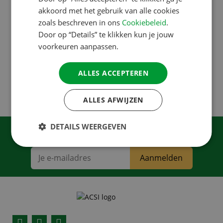
SWEDISH
akkoord met het gebruik van alle cookies
zoals beschreven in ons
Cookiebeleid
.
Door op “Details” te klikken kun je jouw
Heeft u vragen?
voorkeuren aanpassen.
Wij beantwoorden ze graag.
Kies hier op welke
ALLES ACCEPTEREN
manier
.
ALLES AFWIJZEN
DETAILS WEERGEVEN
Meld je aan voor onze nieuwsbrief
Aanmelden