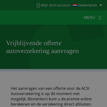
Menu
Mijn ACSI-account
Nederlands
MENU
MENU
MENU
Vrijblijvende offerte
autoverzekering aanvragen
HOME
VOOR KAMPEERDERS
VOOR CAMPINGS
KAMPEERNIEUWS
ACSI WEBSHOP
WERKEN BIJ ACSI
CONTACT
Het aanvragen van een offerte voor de ACSI
Autoverzekering is op dit moment niet
mogelijk. Binnenkort kunt u de premie online
berekenen en de verzekering direct afsluiten.