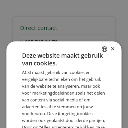
Direct contact
085 747 04 70
×
Ma - Vr
09:00 - 16:30 uur
Deze website maakt gebruik
van cookies.
DUTCH
Stuur een e-mail
ACSI maakt gebruik van cookies en
ENGLISH
Terugbelafspraak
vergelijkbare technieken om het gebruik
FRENCH
van de website te analyseren, maar ook
Laat uw gegevens achter, dan bellen we
voor marketingdoeleinden zoals het delen
GERMAN
u binnen 2 werkdagen terug.
van content via social media of om
ITALIAN
advertenties af te stemmen op jouw
Bel mij terug
DANISH
voorkeuren. Deze (targeting)cookies
worden ook geplaatst door derde partijen.
SPANISH
Door op “Alles accepteren” te klikken ga je