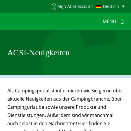
Menu
Mijn ACSI-account
Deutsch
MENU
MENU
MENU
ACSI-Neuigkeiten
HOME
FÜR CAMPER
FÜR CAMPINGPLÄTZE
NEUIGKEITEN
ACSI WEBSHOP
KONTAKT
Als Campingspezialist informieren wir Sie gerne über
aktuelle Neuigkeiten aus der Campingbranche, über
Campingurlaube sowie unsere Produkte und
Dienstleistungen. Außerdem sind wir manchmal
auch selbst in den Nachrichten! Hier finden Sie