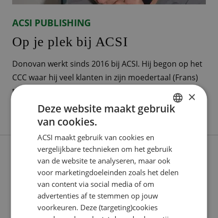
ACSI PUBLISHING
Op je plek bij ACSI
Donovan werkt sinds 2016 bij ACSI. Hij begon op het
CCC waar hij veel klanten in zijn moedertaal (Frans)
te woord heeft gestaan. Later heeft hij de overstap
×
gemaakt naar Sales. Op dit moment is Donovan als
Deze website maakt gebruik
Lees verder
Head of Sales Frankrijk verantwoordelijk voor de
van cookies.
DUTCH
contracten met de campings in Frankrijk én is hij
ACSI maakt gebruik van cookies en
ENGLISH
teamleider van
vergelijkbare technieken om het gebruik
FRENCH
van de website te analyseren, maar ook
voor marketingdoeleinden zoals het delen
GERMAN
van content via social media of om
ITALIAN
advertenties af te stemmen op jouw
DANISH
voorkeuren. Deze (targeting)cookies