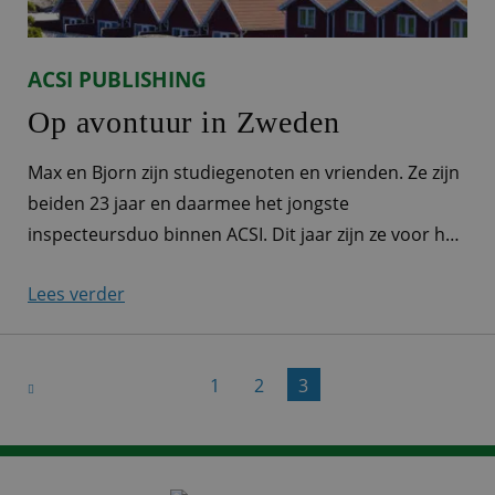
ACSI PUBLISHING
Op avontuur in Zweden
Max en Bjorn zijn studiegenoten en vrienden. Ze zijn
beiden 23 jaar en daarmee het jongste
inspecteursduo binnen ACSI. Dit jaar zijn ze voor het
eerst op pad gegaan om campings te inspecteren.
Lees verder
Het werd een avontuur door Zweden. Een
onvergetelijke kampeerervaring van ruim 1.500
kilometer vol nieuwe ontmoetingen, leerzame
1
2
3
momenten en ongelooflijk mooie natuur.