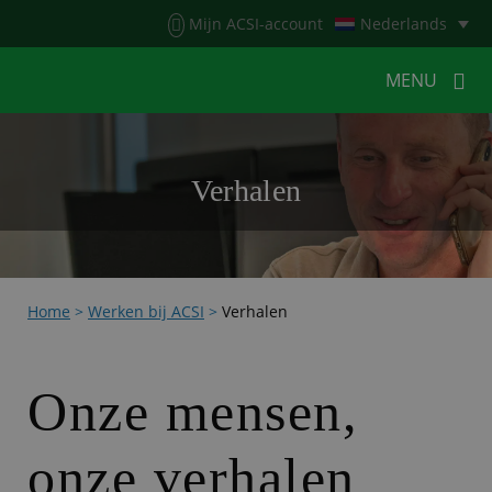
Menu
Mijn ACSI-account
Nederlands
MENU
MENU
MENU
Verhalen
HOME
VOOR KAMPEERDERS
VOOR CAMPINGS
KAMPEERNIEUWS
Home
>
Werken bij ACSI
>
Verhalen
ACSI WEBSHOP
WERKEN BIJ ACSI
CONTACT
Onze mensen,
onze verhalen