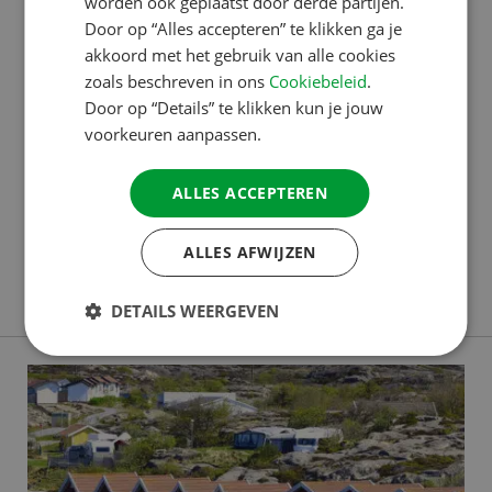
worden ook geplaatst door derde partijen.
SPANISH
Door op “Alles accepteren” te klikken ga je
ACSI PUBLISHING
SWEDISH
akkoord met het gebruik van alle cookies
zoals beschreven in ons
Cookiebeleid
.
Campings vooruit helpen met
Door op “Details” te klikken kun je jouw
deskundig advies
voorkeuren aanpassen.
Marc en zijn echtgenote gaan sinds 2013 samen op
ALLES ACCEPTEREN
pad als campinginspecteur. Al zeven jaar reizen ze
iedere zomer met auto en caravan naar het Franse
ALLES AFWIJZEN
eiland Corsica. Dit jaar stond ook de Elzas op de
Lees verder
planning als tweede inspectiegebied. ‘Inspecteur zijn
DETAILS WEERGEVEN
is voor mij de perfecte manier om mijn liefde voor
Frankrijk te combineren