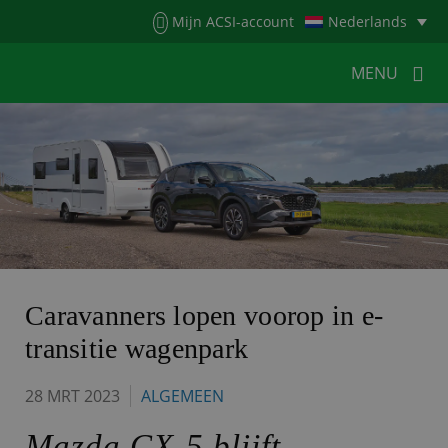
Menu
Mijn ACSI-account
Nederlands
MENU
MENU
MENU
HOME
VOOR KAMPEERDERS
VOOR CAMPINGS
KAMPEERNIEUWS
ACSI WEBSHOP
WERKEN BIJ ACSI
Caravanners lopen voorop in e-
transitie wagenpark
CONTACT
28 MRT 2023
ALGEMEEN
Mazda CX-5 blijft