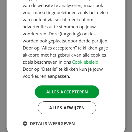
CX-5 namelijk ook de lijst met meest verkochte
FRENCH
van de website te analyseren, maar ook
nieuwe auto’s onder caravanbezitters aan. De
voor marketingdoeleinden zoals het delen
GERMAN
van content via social media of om
Hyundai Tucson volgt met 8,11% op plek twee.
ITALIAN
advertenties af te stemmen op jouw
Opvallend is hier de opkomst van de Kia Sportage.
DANISH
voorkeuren. Deze (targeting)cookies
Met een aandeel van 7,21% klom dit model naar de
worden ook geplaatst door derde partijen.
SPANISH
derde plaats.
Door op “Alles accepteren” te klikken ga je
SWEDISH
akkoord met het gebruik van alle cookies
zoals beschreven in ons
Cookiebeleid
.
Door op “Details” te klikken kun je jouw
Jong wagenpark
voorkeuren aanpassen.
Uit het ACSI Trekauto-onderzoek komt ook naar
ALLES ACCEPTEREN
voren dat caravanbezitters in relatief jonge auto’s
rijden. Iets meer dan de helft van alle auto’s is niet
ALLES AFWIJZEN
ouder dan vijf jaar en 87% is niet ouder dan tien jaar.
Ook hier lopen caravanbezitters voor op doorsnee
DETAILS WEERGEVEN
Nederland. De gemiddelde leeftijd van het totale