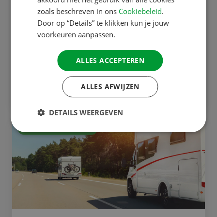
zoals beschreven in ons
Cookiebeleid
.
Door op “Details” te klikken kun je jouw
07-02-2025
voorkeuren aanpassen.
De schorsing van uw camper...
Veel camperbezitters kiezen ervoor om hun
ALLES ACCEPTEREN
camper in de winterperiode te schorsen, omdat
ze deze dan toch niet gebruiken. Schorsen...
ALLES AFWIJZEN
DETAILS WEERGEVEN
ACSI Camperverzekering