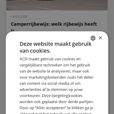
14-02-2025
Camperrijbewijs: welk rijbewijs heeft
u...
×
We krijgen vaak vragen over het
Deze website maakt gebruik
camperrijbewijs. Mag u met een gewoon B-
van cookies.
rijbewijs rijden, of heeft u een C1-rijbewijs
DUTCH
nodig?...
ACSI maakt gebruik van cookies en
ENGLISH
vergelijkbare technieken om het gebruik
FRENCH
van de website te analyseren, maar ook
voor marketingdoeleinden zoals het delen
ACSI Camperverzekering
GERMAN
van content via social media of om
ITALIAN
advertenties af te stemmen op jouw
DANISH
voorkeuren. Deze (targeting)cookies
worden ook geplaatst door derde partijen.
SPANISH
Door op “Alles accepteren” te klikken ga je
SWEDISH
akkoord met het gebruik van alle cookies