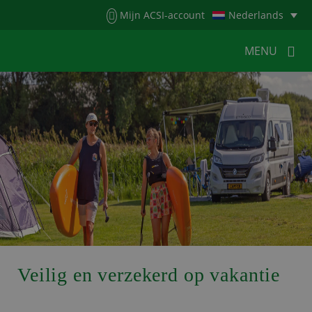
Menu
Mijn ACSI-account
Nederlands
MENU
MENU
MENU
HOME
VOOR KAMPEERDERS
VOOR CAMPINGS
KAMPEERNIEUWS
ACSI WEBSHOP
WERKEN BIJ ACSI
CONTACT
Veilig en verzekerd op vakantie