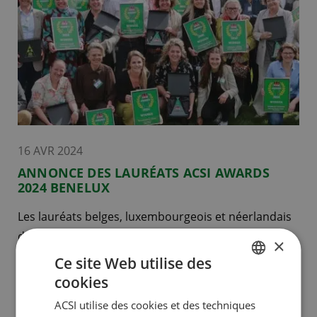
16 AVR 2024
ANNONCE DES LAURÉATS ACSI AWARDS
2024 BENELUX
Les lauréats belges, luxembourgeois et néerlandais
des ACSI Awards 2024 ont été annoncés lors de
×
l’événement ACSI Awards qui s’est tenu le 16 avril.
Ce site Web utilise des
Les campeurs ont une nouvelle fois voté en masse,
cookies
DUTCH
faisant des ACSI Awards l’un des prix les plus
ACSI utilise des cookies et des techniques
ENGLISH
prestigieux du camping en Europe.