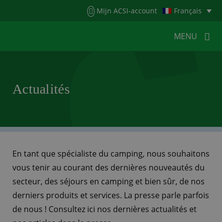
Menu
Mijn ACSI-account
Français
MENU
MENU
MENU
Actualités
HOME
POUR LES CAMPEURS
POUR LES CAMPINGS
ACTUALITÉS
ACSI WEBSHOP
SERVICE CLIENTÈLE
En tant que spécialiste du camping, nous souhaitons
vous tenir au courant des dernières nouveautés du
secteur, des séjours en camping et bien sûr, de nos
derniers produits et services. La presse parle parfois
de nous ! Consultez ici nos dernières actualités et