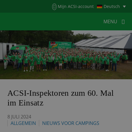
Menu
Mijn ACSI-account
Deutsch
MENU
MENU
MENU
HOME
FÜR CAMPER
FÜR CAMPINGPLÄTZE
NEUIGKEITEN
ACSI WEBSHOP
KONTAKT
ACSI-Inspektoren zum 60. Mal
im Einsatz
8 JULI 2024
ALLGEMEIN
NIEUWS VOOR CAMPINGS