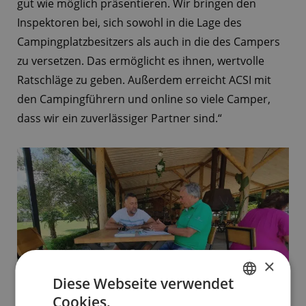
gut wie möglich präsentieren. Wir bringen den
Inspektoren bei, sich sowohl in die Lage des
Campingplatzbesitzers als auch in die des Campers
zu versetzen. Das ermöglicht es ihnen, wertvolle
Ratschläge zu geben. Außerdem erreicht ACSI mit
den Campingführern und online so viele Camper,
dass wir ein zuverlässiger Partner sind.“
×
Diese Webseite verwendet
Cookies.
DUTCH