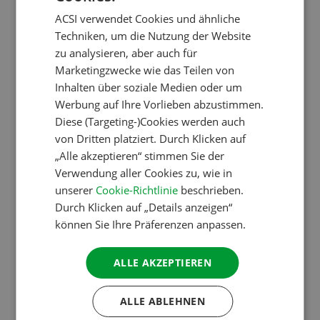
ACSI verwendet Cookies und ähnliche
ENGLISH
ACSI-Inspektoren während des Besuchs auf dem
Techniken, um die Nutzung der Website
Campingplatz
FRENCH
zu analysieren, aber auch für
ACSI-Inspektoren liefern
Marketingzwecke wie das Teilen von
GERMAN
Inhalten über soziale Medien oder um
Input
ITALIAN
Werbung auf Ihre Vorlieben abzustimmen.
DANISH
Diese (Targeting-)Cookies werden auch
von Dritten platziert. Durch Klicken auf
„Für ACSI stellen die Inspektoren eine unverzichtbare
SPANISH
„Alle akzeptieren“ stimmen Sie der
Informationsquelle über den europäischen
SWEDISH
Verwendung aller Cookies zu, wie in
Campingsektor dar“, erklärt van Reine. „Sie
unserer
Cookie-Richtlinie
beschrieben.
berichten uns über den Zustand der Campingplätze
Durch Klicken auf „Details anzeigen“
in ganz Europa, von Spanien bis Finnland und von
können Sie Ihre Präferenzen anpassen.
Griechenland bis Irland.“ Darüber hinaus gehen viele
Inspektoren über einfache Besuche hinaus. Sie sind
ALLE AKZEPTIEREN
aktiv an der Entwicklung neuer Produkte beteiligt,
ALLE ABLEHNEN
testen diese und geben wertvolle Rückmeldungen.