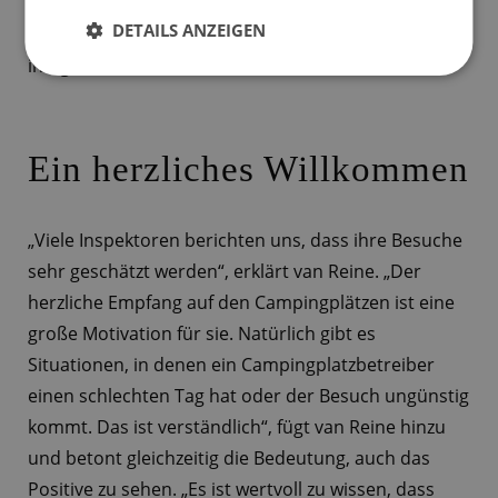
Zudem vertreten sie ACSI auf Messen und nehmen
DETAILS ANZEIGEN
an Presseveranstaltungen teil. Kurz gesagt, sie sind
integraler Bestandteil des ACSI-Teams.
Ein herzliches Willkommen
„Viele Inspektoren berichten uns, dass ihre Besuche
sehr geschätzt werden“, erklärt van Reine. „Der
herzliche Empfang auf den Campingplätzen ist eine
große Motivation für sie. Natürlich gibt es
Situationen, in denen ein Campingplatzbetreiber
einen schlechten Tag hat oder der Besuch ungünstig
kommt. Das ist verständlich“, fügt van Reine hinzu
und betont gleichzeitig die Bedeutung, auch das
Positive zu sehen. „Es ist wertvoll zu wissen, dass