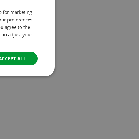
so for marketing
DUTCH
our preferences.
ENGLISH
ou agree to the
FRENCH
 can adjust your
GERMAN
ITALIAN
ACCEPT ALL
DANISH
SPANISH
SWEDISH