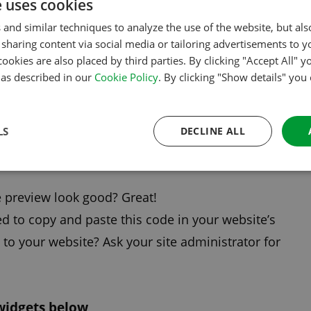
g. Mocht u er niet uitkomen, bij elk
e uses cookies
 op klikt, krijgt u meer informatie.
 and similar techniques to analyze the use of the website, but al
sharing content via social media or tailoring advertisements to y
cookies are also placed by third parties. By clicking "Accept All" y
s as described in our
Cookie Policy
. By clicking "Show details" you
want to use on your website.
he widget? Then tick the box ‘framed’.
o find the correct details.
LS
DECLINE ALL
ow information in, and then choose the width
e preview look good? Great!
eed to copy and paste this code in your website’s
to your website? Ask your site administrator for
 widgets below