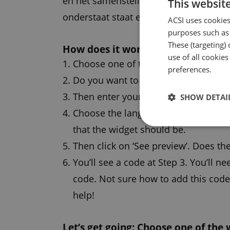
en het samenstellen gaat heel eenvoudi
This websit
onderstaat staat een ‘i’. Wanneer u hier
ACSI uses cookies
purposes such as 
These (targeting) 
How does it work?
use of all cookie
Choose one of the widgets that you 
preferences.
Do you want to add a frame around t
Then enter your campsite ID number t
SHOW DETAI
Choose the language you want to sh
that the widget should be.
Then click on ‘See preview’. Does th
You’ll see a code at Step 3. You’ll n
code. Not sure how to add this code 
help!
Let’s get going: Choose one of the