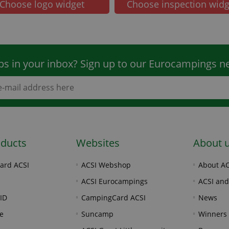
Choose logo widget
Choose inspection widg
ps in your inbox? Sign up to our Eurocampings ne
oducts
Websites
About 
ard ACSI
ACSI Webshop
About AC
ACSI Eurocampings
ACSI and
ID
CampingCard ACSI
News
e
Suncamp
Winners