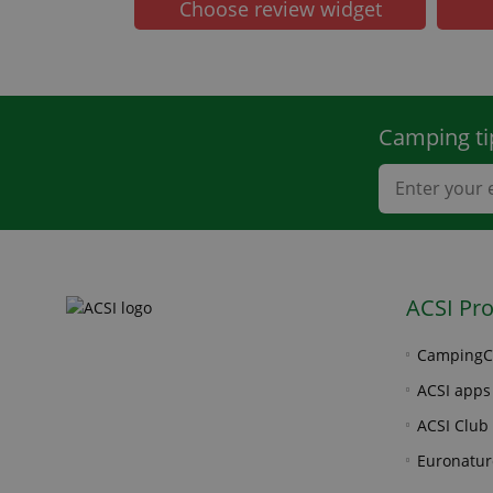
Choose review widget
Camping ti
ACSI Pr
CampingC
ACSI apps
ACSI Club 
Euronatur