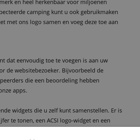
urmerk en heel herkenbaar voor miljoenen
specteerde camping kunt u ook gebruikmaken
dget met ons logo samen en voeg deze toe aan
ent dat eenvoudig toe te voegen is aan uw
oor de websitebezoeker. Bijvoorbeeld de
ampeerders die een beoordeling hebben
 onze apps.
ende widgets die u zelf kunt samenstellen. Er is
fer te tonen, een ACSI logo-widget en een
tie. Het gebruik van de widgets kost u niets