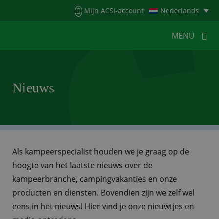
Menu
Mijn ACSI-account
Nederlands
MENU
MENU
MENU
Nieuws
HOME
VOOR KAMPEERDERS
VOOR CAMPINGS
KAMPEERNIEUWS
ACSI WEBSHOP
WERKEN BIJ ACSI
Als kampeerspecialist houden we je graag op de
hoogte van het laatste nieuws over de
CONTACT
kampeerbranche, campingvakanties en onze
producten en diensten. Bovendien zijn we zelf wel
eens in het nieuws! Hier vind je onze nieuwtjes en