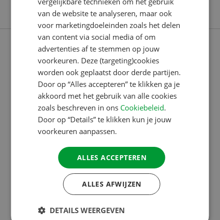
vergelijkbare technieken om het gebruik
de caravanners.
FRENCH
van de website te analyseren, maar ook
voor marketingdoeleinden zoals het delen
GERMAN
van content via social media of om
ITALIAN
advertenties af te stemmen op jouw
DANISH
voorkeuren. Deze (targeting)cookies
worden ook geplaatst door derde partijen.
SPANISH
Door op “Alles accepteren” te klikken ga je
SWEDISH
akkoord met het gebruik van alle cookies
zoals beschreven in ons
Cookiebeleid
.
Door op “Details” te klikken kun je jouw
voorkeuren aanpassen.
ALLES ACCEPTEREN
ALLES AFWIJZEN
7 JAN 2025
2024 BESTE KAMPEERJAAR OOIT, 2025 NOG
DETAILS WEERGEVEN
BETER